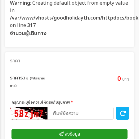
Warning
: Creating default object from empty value
in
/var/www/vhosts/goodholidayth.com/httpdocs/book
on line
317
จำนวนผู้เดินทาง
ราคา
ราคารวม
0
(*ประมาณ
บาท
การ)
กรุณาระบุข้อความให้ตรงกับรูปภาพ
*
ส่งข้อมูล