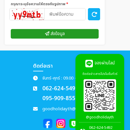
กรุณาระบุข้อความให้ตรงกับรูปภาพ
*
ส่งข้อมูล
จองผ่านไลน์
ติดต่อเรา
ติดต่อข่าวสารโปรโมชั่นทัวร์
จันทร์-ศุกร์ : 09.00 - 18.00 น.
062-624-5492
095-909-8551
goodholidayth@gmail.com
@goodholidayth
062-624-5492