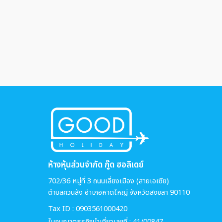
ห้างหุ้นส่วนจำกัด กู๊ด ฮอลิเดย์
702/36 หมู่ที่ 3 ถนนเลี่ยงเมือง (สายเอเซีย)
ตำบลควนลัง อำเภอหาดใหญ่ จังหวัดสงขลา 90110
Tax ID : 0903561000420
ใบอนุญาตธุรกิจนำเที่ยวเลขที่ : 41/00847