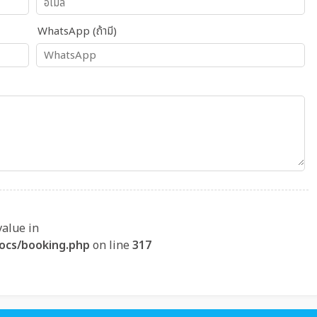
WhatsApp (ถ้ามี)
value in
ocs/booking.php
on line
317