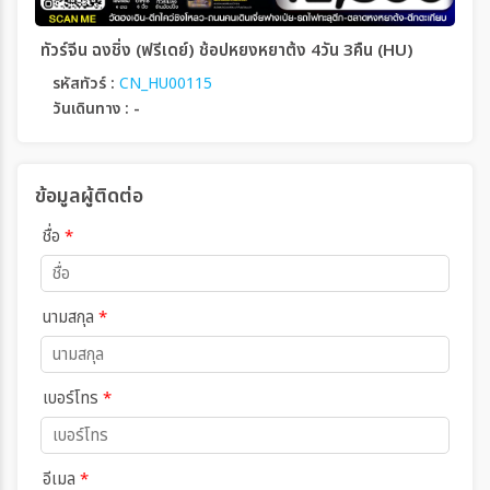
ทัวร์จีน ฉงชิ่ง (ฟรีเดย์) ช้อปหยงหยาต้ง 4วัน 3คืน (HU)
รหัสทัวร์ :
CN_HU00115
วันเดินทาง : -
ข้อมูลผู้ติดต่อ
ชื่อ
*
นามสกุล
*
เบอร์โทร
*
อีเมล
*