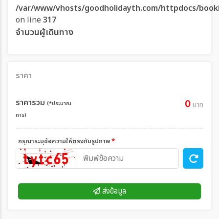
/var/www/vhosts/goodholidayth.com/httpdocs/book
on line
317
จำนวนผู้เดินทาง
ราคา
ราคารวม
0
(*ประมาณ
บาท
การ)
กรุณาระบุข้อความให้ตรงกับรูปภาพ
*
ส่งข้อมูล