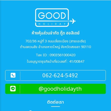
ห้างหุ้นส่วนจำกัด กู๊ด ฮอลิเดย์
702/36 หมู่ที่ 3 ถนนเลี่ยงเมือง (สายเอเซีย)
ตำบลควนลัง อำเภอหาดใหญ่ จังหวัดสงขลา 90110
Tax ID : 0903561000420
ใบอนุญาตธุรกิจนำเที่ยวเลขที่ : 41/00847
062-624-5492
@goodholidayth
ติดต่อเรา