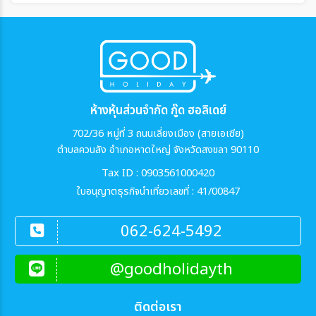
ห้างหุ้นส่วนจำกัด กู๊ด ฮอลิเดย์
702/36 หมู่ที่ 3 ถนนเลี่ยงเมือง (สายเอเซีย)
ตำบลควนลัง อำเภอหาดใหญ่ จังหวัดสงขลา 90110
Tax ID : 0903561000420
ใบอนุญาตธุรกิจนำเที่ยวเลขที่ : 41/00847
062-624-5492
@goodholidayth
ติดต่อเรา