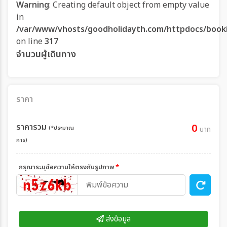
Warning
: Creating default object from empty value
in
/var/www/vhosts/goodholidayth.com/httpdocs/book
on line
317
จำนวนผู้เดินทาง
ราคา
ราคารวม
0
(*ประมาณ
บาท
การ)
กรุณาระบุข้อความให้ตรงกับรูปภาพ
*
ส่งข้อมูล