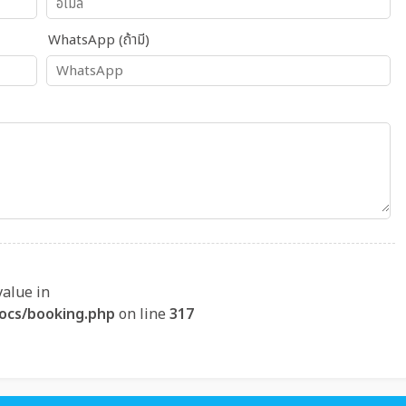
WhatsApp (ถ้ามี)
value in
ocs/booking.php
on line
317