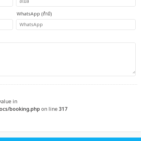
WhatsApp (ถ้ามี)
value in
ocs/booking.php
on line
317