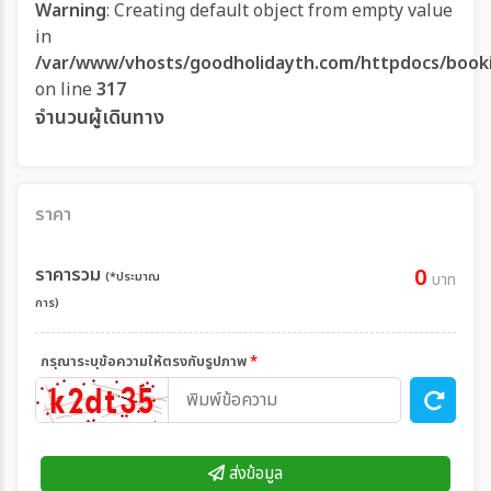
Warning
: Creating default object from empty value
in
/var/www/vhosts/goodholidayth.com/httpdocs/book
on line
317
จำนวนผู้เดินทาง
ราคา
ราคารวม
0
(*ประมาณ
บาท
การ)
กรุณาระบุข้อความให้ตรงกับรูปภาพ
*
ส่งข้อมูล