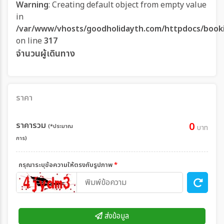
Warning
: Creating default object from empty value
in
/var/www/vhosts/goodholidayth.com/httpdocs/book
on line
317
จำนวนผู้เดินทาง
ราคา
ราคารวม
0
(*ประมาณ
บาท
การ)
กรุณาระบุข้อความให้ตรงกับรูปภาพ
*
ส่งข้อมูล