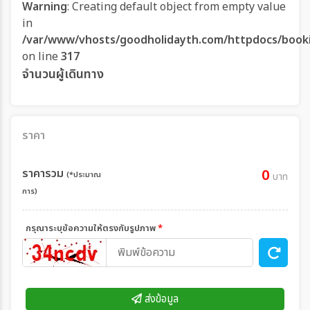
Warning
: Creating default object from empty value
in
/var/www/vhosts/goodholidayth.com/httpdocs/book
on line
317
จำนวนผู้เดินทาง
ราคา
ราคารวม
0
(*ประมาณ
บาท
การ)
กรุณาระบุข้อความให้ตรงกับรูปภาพ
*
ส่งข้อมูล