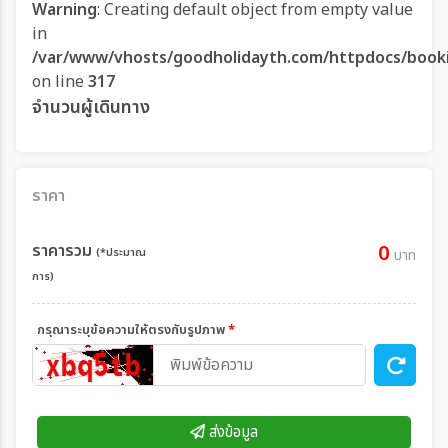
Warning
: Creating default object from empty value
in
/var/www/vhosts/goodholidayth.com/httpdocs/book
on line
317
จำนวนผู้เดินทาง
ราคา
ราคารวม
0
(*ประมาณ
บาท
การ)
กรุณาระบุข้อความให้ตรงกับรูปภาพ
*
ส่งข้อมูล