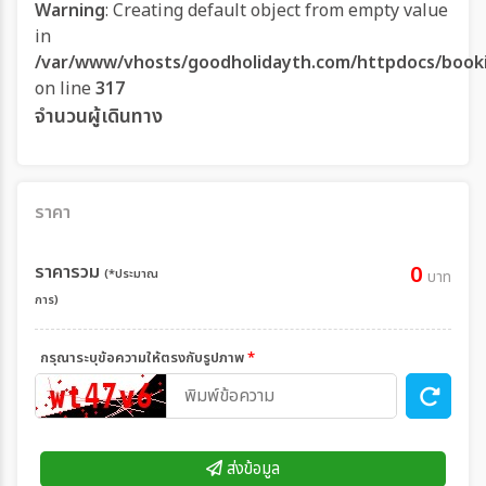
Warning
: Creating default object from empty value
in
/var/www/vhosts/goodholidayth.com/httpdocs/book
on line
317
จำนวนผู้เดินทาง
ราคา
ราคารวม
0
(*ประมาณ
บาท
การ)
กรุณาระบุข้อความให้ตรงกับรูปภาพ
*
ส่งข้อมูล