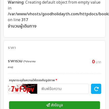
Warning
: Creating default object from empty value
in
/var/www/vhosts/goodholidayth.com/httpdocs/book
on line
317
จำนวนผู้เดินทาง
ราคา
ราคารวม
0
(*ประมาณ
บาท
การ)
กรุณาระบุข้อความให้ตรงกับรูปภาพ
*
ส่งข้อมูล