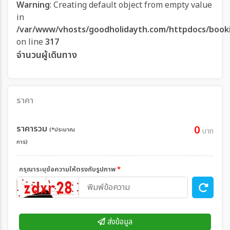
Warning
: Creating default object from empty value
in
/var/www/vhosts/goodholidayth.com/httpdocs/book
on line
317
จำนวนผู้เดินทาง
ราคา
ราคารวม
0
(*ประมาณ
บาท
การ)
กรุณาระบุข้อความให้ตรงกับรูปภาพ
*
ส่งข้อมูล