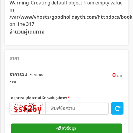
Warning
: Creating default object from empty value
in
/var/www/vhosts/goodholidayth.com/httpdocs/book
on line
317
จำนวนผู้เดินทาง
ราคา
ราคารวม
0
(*ประมาณ
บาท
การ)
กรุณาระบุข้อความให้ตรงกับรูปภาพ
*
ส่งข้อมูล