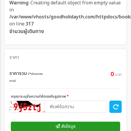
Warning
: Creating default object from empty value
in
/var/www/vhosts/goodholidayth.com/httpdocs/book
on line
317
จำนวนผู้เดินทาง
ราคา
ราคารวม
0
(*ประมาณ
บาท
การ)
กรุณาระบุข้อความให้ตรงกับรูปภาพ
*
ส่งข้อมูล