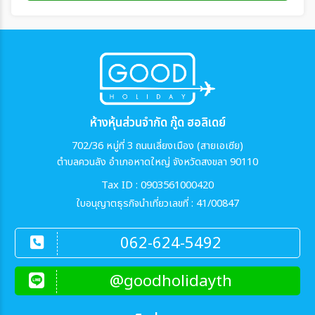
ห้างหุ้นส่วนจำกัด กู๊ด ฮอลิเดย์
702/36 หมู่ที่ 3 ถนนเลี่ยงเมือง (สายเอเซีย)
ตำบลควนลัง อำเภอหาดใหญ่ จังหวัดสงขลา 90110
Tax ID : 0903561000420
ใบอนุญาตธุรกิจนำเที่ยวเลขที่ : 41/00847
062-624-5492
@goodholidayth