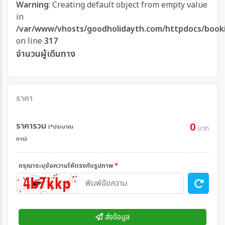
Warning
: Creating default object from empty value
in
/var/www/vhosts/goodholidayth.com/httpdocs/book
on line
317
จำนวนผู้เดินทาง
ราคา
ราคารวม
0
(*ประมาณ
บาท
การ)
กรุณาระบุข้อความให้ตรงกับรูปภาพ
*
ส่งข้อมูล