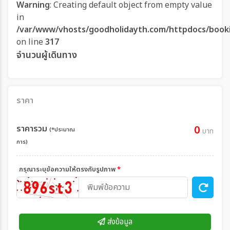
Warning
: Creating default object from empty value
in
/var/www/vhosts/goodholidayth.com/httpdocs/book
on line
317
จำนวนผู้เดินทาง
ราคา
ราคารวม
0
(*ประมาณ
บาท
การ)
กรุณาระบุข้อความให้ตรงกับรูปภาพ
*
ส่งข้อมูล