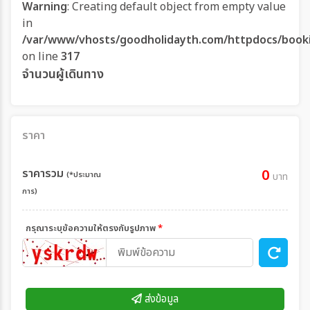
Warning
: Creating default object from empty value
in
/var/www/vhosts/goodholidayth.com/httpdocs/book
on line
317
จำนวนผู้เดินทาง
ราคา
ราคารวม
0
(*ประมาณ
บาท
การ)
กรุณาระบุข้อความให้ตรงกับรูปภาพ
*
ส่งข้อมูล