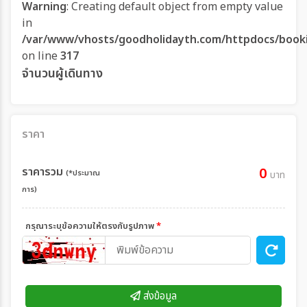
Warning
: Creating default object from empty value
in
/var/www/vhosts/goodholidayth.com/httpdocs/book
on line
317
จำนวนผู้เดินทาง
ราคา
ราคารวม
0
(*ประมาณ
บาท
การ)
กรุณาระบุข้อความให้ตรงกับรูปภาพ
*
ส่งข้อมูล