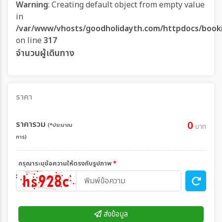
Warning
: Creating default object from empty value
in
/var/www/vhosts/goodholidayth.com/httpdocs/book
on line
317
จำนวนผู้เดินทาง
ราคา
ราคารวม
0
(*ประมาณ
บาท
การ)
กรุณาระบุข้อความให้ตรงกับรูปภาพ
*
ส่งข้อมูล