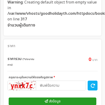
Warning
: Creating default object from empty value
in
/var/www/vhosts/goodholidayth.com/httpdocs/book
on line
317
จำนวนผู้เดินทาง
ราคา
ราคารวม
0
(*ประมาณ
บาท
การ)
กรุณาระบุข้อความให้ตรงกับรูปภาพ
*
ส่งข้อมูล