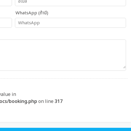
WhatsApp (ถ้ามี)
value in
ocs/booking.php
on line
317