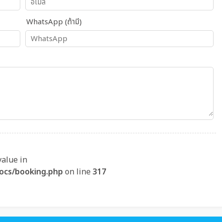
WhatsApp (ถ้ามี)
value in
ocs/booking.php
on line
317