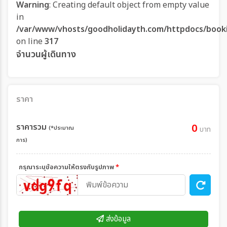
Warning
: Creating default object from empty value
in
/var/www/vhosts/goodholidayth.com/httpdocs/book
on line
317
จำนวนผู้เดินทาง
ราคา
ราคารวม
0
(*ประมาณ
บาท
การ)
กรุณาระบุข้อความให้ตรงกับรูปภาพ
*
ส่งข้อมูล