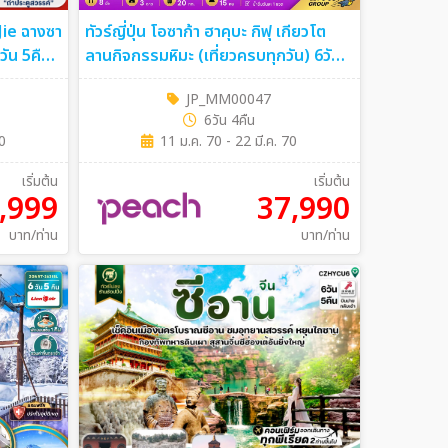
Jie ฉางซา
ทัวร์ญี่ปุ่น โอซาก้า ฮาคุบะ กิฟุ เกียวโต
6วัน 5คืน
ลานกิจกรรมหิมะ (เที่ยวครบทุกวัน) 6วัน
4คืน (MM)
JP_MM00047
6วัน 4คืน
70
11 ม.ค. 70 - 22 มี.ค. 70
เริ่มต้น
เริ่มต้น
,999
37,990
บาท/ท่าน
บาท/ท่าน