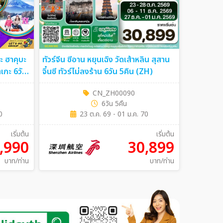
ตะ ฮาคุบะ
ทัวร์จีน ซีอาน หยุนเฉิง วัดเส้าหลิน สุสาน
 6วัน
จิ๋นซี ทัวร์ไม่ลงร้าน 6วัน 5คืน (ZH)
CN_ZH00090
6วัน 5คืน
0
23 ต.ค. 69 - 01 ม.ค. 70
เริ่มต้น
เริ่มต้น
,990
30,899
บาท/ท่าน
บาท/ท่าน