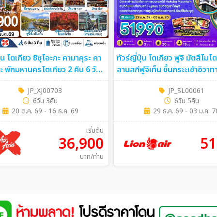
ปุ่น โตเกียว ชิซุโอะกะ คามาคุระ คา
ทัวร์ญี่ปุ่น โตเกียว ฟูจิ มัตสึโมโ
กะ พักมหานครโตเกียว 2 คืน 6 วัน
ลานสกีฟูจิเท็น ขึ้นกระะเช้าอิวาทาเกะ
ายการบิน ไทยแอร์เอเชีย เอ็กซ์
5คืน (SL)
JP_XJ00703
JP_SL00061
ืน (XJ)
6วัน 3คืน
6วัน 5คืน
20 ต.ค. 69 - 16 ธ.ค. 69
29 ธ.ค. 69 - 03 ม.ค. 7
เริ่มต้น
36,900
51
บาท/ท่าน