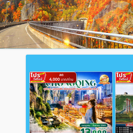
ลด
4,000
บาท/ท่าน