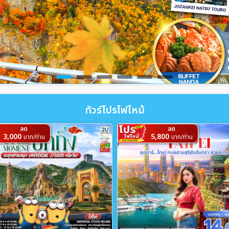
ทัวร์โปรไฟไหม้
ลด
ลด
3,000
5,800
บาท/ท่าน
บาท/ท่าน