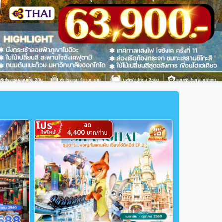
ลด
4,400
บาท/ท่าน