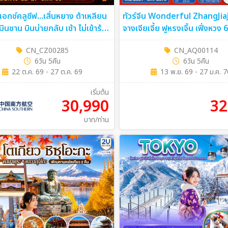
 เอกซ์คลูซีฟ...เสิ่นหยาง ต้าเหลียน
ทัวร์จีน Wonderful ZhangJia
ินซาน บินบ่ายกลับ เช้า ไม่เข้าร้าน
จางเจียเจี้ย ฟูหรงเจิ้น เฟิ่งหวง 
น 5คืน (CZ)
(A6)
CN_CZ00285
CN_AQ00114
6วัน 5คืน
6วัน 5คืน
22 ต.ค. 69 - 27 ต.ค. 69
13 พ.ย. 69 - 27 ม.ค. 
เริ่มต้น
30,990
32
บาท/ท่าน