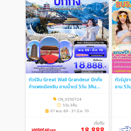
ทัวร์จีน Great Wall Grandeur ปักกิ่ง
ทัวร์ปู
กำแพงเมืองจีน อาบน้ำแร่ 5วัน 3คืน
ซาน 5วั
(VZ)
CN_VZ00724
5วัน 3คืน
07 พ.ย. 69 - 31 มี.ค. 70
เริ่มต้น
18,888