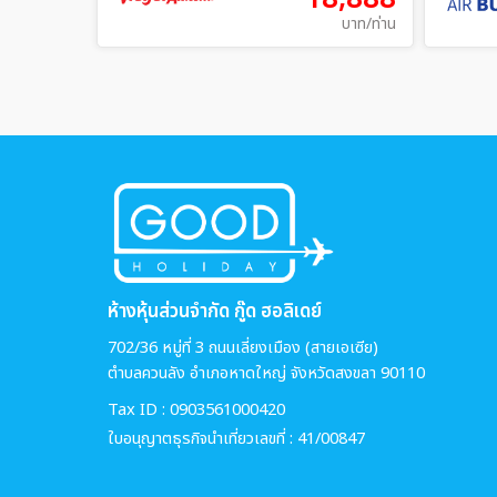
บาท/ท่าน
ห้างหุ้นส่วนจำกัด กู๊ด ฮอลิเดย์
702/36 หมู่ที่ 3 ถนนเลี่ยงเมือง (สายเอเซีย)
ตำบลควนลัง อำเภอหาดใหญ่ จังหวัดสงขลา 90110
Tax ID : 0903561000420
ใบอนุญาตธุรกิจนำเที่ยวเลขที่ : 41/00847