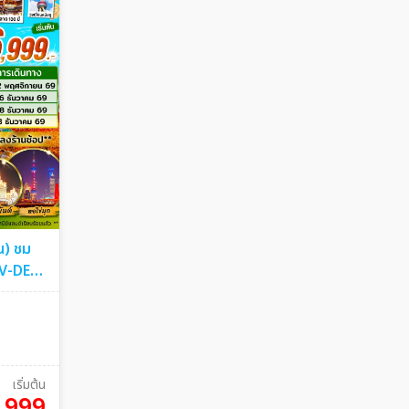
ัน) ชม
OV-DEC
เริ่มต้น
,999