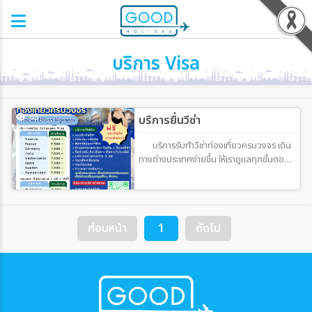
บริการ Visa
65
บริการยื่นวีซ่า
บริการรับทำวีซ่าท่องเที่ยวครบวงจร เดิน
ทางต่างประเทศง่ายขึ้น ให้เราดูแลทุกขั้นตอน
✈️ ทำไมต้องเลือกเรา? เราให้บริการด้านวีซ่า
ท่องเที่ยวแบบครบวงจร ตั้งแต่เริ่มเตรียม
เอกสาร จนถึงวันรับเล่มคืน ช่วยลดความยุ่ง
ยาก ประหยัดเวลา และเพิ่มความมั่นใจในการ
ก่อนหน้า
1
ถัดไป
ยื่นวีซ่า ✔ ดูแลโดยทีมงานมีประสบการณ์ ✔
ให้คำปรึกษาแบบละเอียด ✔ ตรวจเอกสาร
ก่อนยื่นทุกครั้ง ✔ อัปเดตขั้นตอนและข้อมูล
ล่าสุด ✔ ดูแลทั้งผู้ยื่นครั้งแรกและผู้ที่เคยถูก
ปฏิเสธวีซ่า