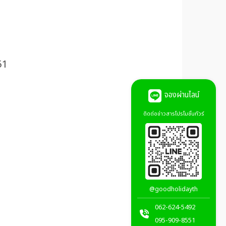
51
จองผ่านไลน์
ติดต่อข่าวสารโปรโมชั่นทัวร์
@goodholidayth
062-624-5492
095-909-8551