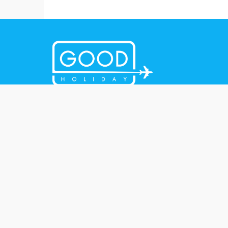
ห้างหุ้นส่วนจำกัด กู๊ด ฮอลิเดย์
702/36 หมู่ที่ 3 ถนนเลี่ยงเมือง (สายเอเซีย)
ตำบลควนลัง อำเภอหาดใหญ่ จังหวัดสงขลา 90110
Tax ID : 0903561000420
ใบอนุญาตธุรกิจนำเที่ยวเลขที่ : 41/00847