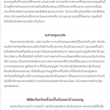
งานตรุษจีนที่ตรอกศรีไกรลาส นครสวรรค์ ความอลังการงานสร้างของงานตรุษจีนที่
นี่ อยู่ที่การจำลองอาราจักรเมืองจีนโบราณมาไว้ที่ตรอกศรีไกรลาส นอกจากนั้นใน
ยามค่ำคืนยังมีการแสดงแสงสีเสียงสุดตระการตา ไม่ว่าจะเป็นอุโมงค์ไฟ แสงสีเสียง
ต่างๆ มีการแห่มังกรทั้งกลางวันและกลางคืน สาวหมวย หนุ่มตี๋ทั้งหลาย ตรุษจีนปี
หน้าต้องไม่พลาดมาเที่ยวกันกันนะ
ตลาดชุมแสง
ถึงละครจะจบไปแล้ว แต่ความชิค ความเก๋ของชุมแสงไม่ได้จบไปด้วยน้า สำหรับ
คนรักการท่องเที่ยวแบบสโลวไลฟ์ กินดื่มสบายๆ ปั่นจักรยานชมวิว ชุมแสงเป็นอีก
หนึ่งพิกัดท่องเที่ยงที่บอกเลยว่าต้องหลงรักหนักมาก เพราะมุมถ่ายรูปคือดีย์ คือสุด
ปังปะริเย่ มากี่ครั้งไม่มีคำว่าซ้ำคำว่าเก่า เพราะเค้าแบบอัพเดทให้สวยงามรอรับนักท่อง
เที่ยวตลอด ยิ่งสายอาร์ทยิ่งควรมา เพราะแกลลอรี่ดีๆ คือมีให้ชมเยอะมาก ใครอยาก
มาตามรอยละคร ดูเมืองเก่าๆ ทั้งร้านเรณูบูติก ร้านอัศวรุ่งเรืองพานิช หรือร้านแม่
ย้อยในเรื่องกรงกรรม ก็ยังเป็นจุดถ่ายรูปที่คนที่ไปเที่ยวก็ต้องไปถ่ายอยู่เสมอ
ไฮท์ไลต์สำคัญที่มาเที่ยวตลาดชุมแสงแล้วห้ามพลาด ก็ต้องมาทานราดหน้าเตาถ่านที่
เปิดให้บริการมาหลายสิบปี ราดหน้าหอมๆรสชาติกลมกล่อม กับบรยากาศเก่าๆ ฟิน
สุดเลยแหละ
พิพิธภัณฑ์เครื่องปั้นดินเผาบ้านมอญ
ขออินกับความเก่า ความเก๋า และกิจกรรมชิคๆ ต่ออีกหน่อย นครสวรรค์ขึ้นชื่อ