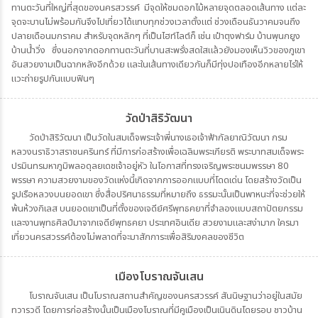
ทานตะวันที่ใหญ่ที่สุดของนครสวรรค์ มีจุดให้ชมดอกไม้หลายจุดตลอดเส้นทาง แต่ละ
จุดจะบานไม่พร้อมกันจึงไปเที่ยวได้แทบทุกช่วงเวลาตั้งแต่ ช่วงเดือนธันวาคมจนถึง
ปลายเดือนมกราคม สำหรับจุดหลักๆ ที่เป็นไฮท์ไลต์ก็ เช่น เป๋าตุงฟาร์ม บ้านพุนกยูง
บ้านน้ำวิ่ง ซึ่งนอกจากดอกทานตะวันที่บานสะพรั่งสดใสแล้วยังมองเห็นวิวของภูเขา
อันสวยงามเป็นฉากหลังอีกด้วย และในเส้นทางเดียวกันก็มีทุ่งปอเทืองอีกหลายไร่ให้
แวะถ่ายรูปกันแบบฟินๆ
วัดป่าสิริวัฒนา
วัดป่าสิริวัฒนา เป็นวัดในสมเด็จพระเจ้าพี่นางเธอเจ้าฟ้ากัลยาณิวัฒนา กรม
หลวงนราธิวาสราชนครินทร์ ที่มีการก่อสร้างเพื่อเฉลิมพระเกียรติ พระบาทสมเด็จพระ
ปรมินทรมหาภูมิพลอดุลยเดชเจ้าอยู่หัว ในโอกาสที่ทรงเจริญพระชนมพรรษา 80
พรรษา ความสวยงามของวัดแห่งนี้เกิดจากการออกแบบที่โดดเด่น โดยสร้างวัดเป็น
รูปเรือหลวงบนยอดเขา ซึ่งสื่อปริศนาธรรมที่หมายถึง ธรรมะนั้นเป็นพาหนะที่จะช่วยให้
พ้นห้วงกิเลส บนยอดเขาเป็นที่ตั้งของเจดีย์ศรีพุทธคยาที่จำลองแบบสถาปัตยกรรม
และงานพุทธศิลป์มาจากเจดีย์พุทธคยา ประเทศอินเดีย สวยงามและสง่ามาก ใครมา
เที่ยวนครสวรรค์ต้องไม่พลาดที่จะมาสักการะเพื่อสิริมงคลของชีวิต
เมืองโบราณจันเสน
โบราณจันเสน เป็นโบราณสถานสำคัญของนครสวรรค์ สันนิษฐานว่าอยู่ในสมัย
ทวารวดี โดยการก่อสร้างนั้นเป็นเมืองโบราณที่มีคูเมืองเป็นเนินดินโดยรอบ ชาวบ้าน