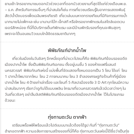
ยามเช้า ใครอยากมาชมดอกบัวช่วงเวลาที่ดอกบัวสวยงามที่สุดได้แก่ช่วงเดือนพ.ย.
– ธ.ค. สำหรับกิจกรรมอื่นๆ ที่น่าสนใจก็เช่น การเที่ยวชมเรียนรู้ในอาคารแสดงพันธุ์
สัตว์น้ำบึงบอระเพ็ดเฉลิมพระเกียรติ เที่ยวเล่นบนหาดทรายเทียมที่มีกิจกรรมทางน้ำ
มากมายไม่แพ้ทะเล เช่น บานานาโบ๊ท เจ็ทสกี หรือใครอยากพักแรมในสไตล์แอดเวน
เจอร์สักหน่อย ที่นี่ก็มีบริการเต็นท์พักแรม และมีบ้านพักรับรองที่คุณจะฟินสุดๆ
เพราะจะได้นอนชมวิวแบบใกล้ชิดธรรมชาติมากๆ
พิพิธภัณฑ์ปากน้ำโพ
เที่ยวในเมืองในวันชิลๆ อีกหนึ่งจุดที่น่าแวะไปชมก็คือ พิพิธภัณฑ์ย้อนรอยอดีต
เมืองปากน้ำโพ ซึ่งเป็นพิพิธภัณฑ์เอกชน ตั้งอยู่บนชั้น 5 ของห้างแฟรี่แลนด์
นครสวรรค์ พิพิธภัณฑ์แห่งนี้ แบ่งพื้นที่จัดแสดงทั้งหมดออกเป็น 5 โซน ได้แก่ โซน
1 ปากน้ำโพมาจากไหน โซน 2 การคมนาคม โซน 3 จำลองเศรษฐกิจร้านค้าที่คู่เมือง
ปากน้ำโพ โซน 4 ป้ายเก่าเล่าเรื่อง และโซนที่ 5 ศิลปะเมืองจริง 3 D Art ทุกโซนมีความ
น่าสนใจมากๆ เรียกว่าดูกันได้แบบเพลิน ใครมาเที่ยวนครสวรรค์แล้วมีเวลาว่างๆ ใน
วันเที่ยวชิลๆ อย่าลืมลิสต์พิพิธภัณฑ์ย้อนรอยอดีตเมืองปากน้ำโพ ไว้ในโปรแกรม
ด้วยนะ
ทุ่งทานตะวัน ตากฟ้า
เตรียมพร็อพให้พร้อมแล้วไปด์แบบมาแล้วต้องได้รูป กันที่ “ทุ่งทานตะวัน”
อำเภอตากฟ้า ความอลังการงานสร้างของที่นี่ก็คือ ทุ่งทานตะวันแห่งนี้ได้ชื่อว่าเป็นทุ่ง