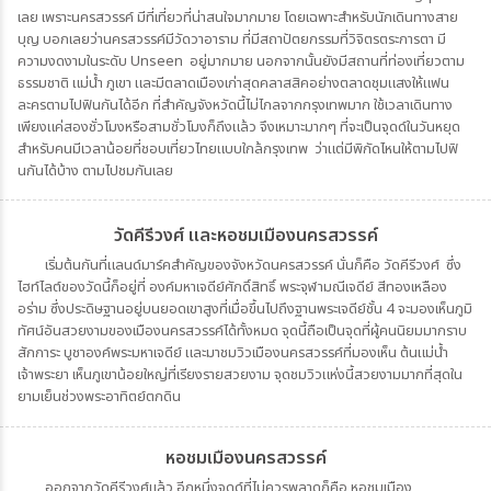
เลย เพราะนครสวรรค์ มีที่เที่ยวที่น่าสนใจมากมาย โดยเฉพาะสำหรับนักเดินทางสาย
บุญ บอกเลยว่านครสวรรค์มีวัดวาอาราม ที่มีสถาปัตยกรรมที่วิจิตรตระการตา มี
ความงดงามในระดับ Unseen อยู่มากมาย นอกจากนั้นยังมีสถานที่ท่องเที่ยวตาม
ธรรมชาติ แม่น้ำ ภูเขา และมีตลาดเมืองเก่าสุดคลาสสิคอย่างตลาดชุมแสงให้แฟน
ละครตามไปฟินกันได้อีก ที่สำคัญจังหวัดนี้ไม่ไกลจากกรุงเทพมาก ใช้เวลาเดินทาง
เพียงแค่สองชั่วโมงหรือสามชั่วโมงก็ถึงแล้ว จึงเหมาะมากๆ ที่จะเป็นจุดด์ในวันหยุด
สำหรับคนมีเวลาน้อยที่ชอบเที่ยวไทยแบบใกล้กรุงเทพ ว่าแต่มีพิกัดไหนให้ตามไปฟิ
นกันได้บ้าง ตามไปชมกันเลย
วัดคีรีวงศ์ และหอชมเมืองนครสวรรค์
เริ่มต้นกันที่แลนด์มาร์คสำคัญของจังหวัดนครสวรรค์ นั่นก็คือ วัดคีรีวงศ์ ซึ่ง
ไฮท์ไลต์ของวัดนี้ก็อยู่ที่ องค์มหาเจดีย์ศักดิ์สิทธิ์ พระจุฬามณีเจดีย์ สีทองเหลือง
อร่าม ซึ่งประดิษฐานอยู่บนยอดเขาสูงที่เมื่อขึ้นไปถึงฐานพระเจดีย์ชั้น 4 จะมองเห็นภูมิ
ทัศน์อันสวยงามของเมืองนครสวรรค์ได้ทั้งหมด จุดนี้ถือเป็นจุดที่ผู้คนนิยมมากราบ
สักการะ บูชาองค์พระมหาเจดีย์ และมาชมวิวเมืองนครสวรรค์ที่มองเห็น ต้นแม่น้ำ
เจ้าพระยา เห็นภูเขาน้อยใหญ่ที่เรียงรายสวยงาม จุดชมวิวแห่งนี้สวยงามมากที่สุดใน
ยามเย็นช่วงพระอาทิตย์ตกดิน
หอชมเมืองนครสวรรค์
ออกจากวัดคีรีวงศ์แล้ว อีกหนึ่งจุดด์ที่ไม่ควรพลาดก็คือ หอชมเมือง