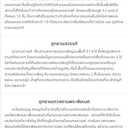
นครสวรรค์ ซึ่งตั้งอยู่ติดกับวัดคีรีวงศ์ หอชมเมืองนครสวรรค์ก่อตั้งขึ้นเพื่อให้เป็น
สถานที่สำหรับชมวิวทิวทัศน์รอบเมืองนครสวรรค์ ลักษณะเป็นหอสูง 32 เมตร มี
ทั้งหมด 10 ชั้น ชั้นดาดฟ้าเป็นจุดชมวิวตัวเมืองที่สามารถมองเห็นทัศนียภาพของ
เมืองนครสวรรค์ไปไกลกว่า 10 กิโลเมตร เรียกว่าเห็นได้หมดทั้งวิวเมือง และ ภูมิทัศน์
ตามธรรมชาติ
อุทยานสวรรค์
อุทยานสวรรค์ เป็นสวนสาธารณะขนาดใหญ่บนพื้นที่ 314 ไร่ ยิ่งใหญ่อลังการ
งานสร้างมากๆ โดยสวนแห่งนี้ถูกออกแบบให้ตรงกลางเป็นเกาะมีพื้นที่ประมาณ 3 ไร่
ไฮท์ไลต์ของสวนก็คือมังกรสวรรค์ขนาดใหญ่ที่ตั้งตระหง่านอยู่ตรงกลางเป็นจุด
แลนด์มาร์คสำคัญที่ใครๆก็ต้องมาด์ถ่ายรูปกัน ทั้งนี้ พื้นที่โดยรอบของอุทยาน
สวรรค์มีหนองน้ำขนาดใหญ่ คือ หนองสมบุญ มีถนนวงเหวน 2 ชั้นล้อมรอบ มีสวน
หย่อม สนามหญ้า น้ำพุที่ตกแต่งอย่างสวยงาม ถือเป็นอีกหนึ่งจุดท่องเที่ยวสำคัญที่
ไม่ควรพลาดจ้า
อุทยานเทวสถานพระพิฆเนศ
เอาใจสายบุญ สายมูกันบ้าง ใครที่มาเที่ยวนครสวรรค์แล้วต้องแวะมาสักการะ
องค์พระพิฆเนศ เพื่อขอพรกันที่อุทยานเทวสถานพระพิฆเนศ สถานที่ศักดิ์สิทธิ์และ
แหล่งท่องเที่ยวสำคัญ ซึ่งตั้งอยู่ในอำเภอเมืองนครสวรรค์ ภายในเทวสถานพระ
พิฆเนศแห่งนี้มีพระพิฆเนศปางประทานพร องค์ใหญ่สีชมพูโดดเด่น สง่างาม และมีการ