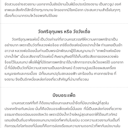
จัดสวนอย่างสวยงาม นอกจากนั้นยังมีงานปั้นฝีมือประณีตงดงาม เป็นเทวรูป องค์
เทพและสิ่งศักดิ์สิทธิ์ต่างๆมากมาย ใครอยากมีโชคมีลาภ ประสบความสำเร็จในทุกๆ
เรื่องก็แวะมากราบไหว้ขอพรกันได้เลย
วัดศรีอุทุมพร หรือ วัดวังเดื่อ
วัดศรีอุทุมพรแห่งนี้ เป็นวัดเก่าแก่ที่ชาวนครสวรรค์ให้ความเคารพศรัทธาเป็น
อย่างมาก เพราะเป็นวัดที่หลวงพ่อจ้อย เกจิชื่อดังแห่งเมืองปากน้ำโพ ท่านเคยเป็นเจ้า
อาวาส หลวงพ่อจ้อยนั้นท่านเป็นพระนักพัฒนาผู้ได้สมญานามว่า “เทพเจ้าแห่งเมือง
ปากน้ำโพ” เมื่อละสังขารที่วัดแห่งนี้ ศิษยานุศิษย์ก็ได้เก็บสรีระสังขารของหลวงพ่อ
จ้อยไว้ในมณฑป เพื่อให้ผู้ที่มีจิตเคารพศรัทธาได้มาสักการะกราบไหว้ขอพรได้ นอกจาก
นี้ ที่นี่ยังเป็นวัดที่มีความสวยงามเป็นเอกลักษณ์ ด้วยงานปูนเปลือยผสมเครื่อง
เบญจรงค์และกระเบื้อง มีทั้งมณฑปอุโบสถลอยฟ้า เสาร้อยต้น ศาลาทรงไทย ที่
งดงาม จึงเป็นอีกหนึ่งแหล่งท่องเที่ยวสำคัญที่น่ามาเที่ยวชม
บึงบอระเพ็ด
มานครสวรรค์ทั้งที ก็ต้องมาเยือนทะเลสาบน้ำจืดที่มีขนาดใหญ่ที่สุดใน
ประเทศไทยกันหน่อย นั่นก็คือบึงบอระเพ็ดแห่งนี้นั่นเอง ที่นี่เป็นแหล่งท่องเที่ยวทาง
ธรรมชาติยอดนิยมของจังหวัด เพราะมีบึงน้ำกว้างใหญ่สุดสายตาให้ได้ชมทิวทัศน์
แถมยังเป็นถิ่นอาศัยของนกนานาชนิดที่พากันโบยบิน อวดความสวยงามกันเต็มที่
กิจกรรมไฮไลท์ของที่นี่เลยก็คือการล่องเรือชมความงามดอกบัวที่พากันเบ่งบานใน