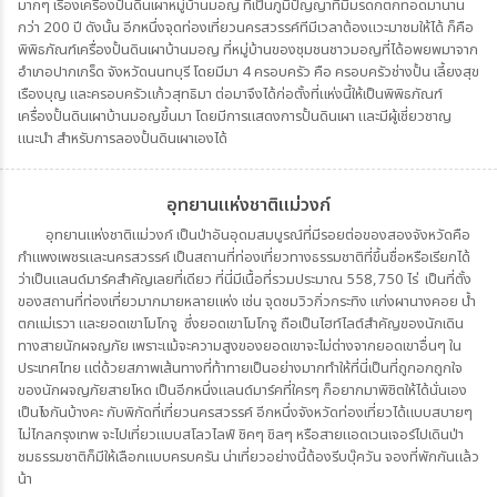
มากๆ เรื่องเครื่องปั้นดินเผาหมู่บ้านมอญ ที่เป็นภูมิปัญญาที่มีมรดกตกทอดมานาน
กว่า 200 ปี ดังนั้น อีกหนึ่งจุดท่องเที่ยวนครสวรรค์ทีมีเวลาต้องแวะมาชมให้ได้ ก็คือ
พิพิธภัณฑ์เครื่องปั้นดินเผาบ้านมอญ ที่หมู่บ้านของชุมชนชาวมอญที่ได้อพยพมาจาก
อำเภอปากเกร็ด จังหวัดนนทบุรี โดยมีมา 4 ครอบครัว คือ ครอบครัวช่างปั้น เลี้ยงสุข
เรืองบุญ และครอบครัวแก้วสุทธิมา ต่อมาจึงได้ก่อตั้งที่แห่งนี้ให้เป็นพิพิธภัณฑ์
เครื่องปั้นดินเผาบ้านมอญขึ้นมา โดยมีการแสดงการปั้นดินเผา และมีผู้เชี่ยวชาญ
แนะนำ สำหรับการลองปั้นดินเผาเองได้
อุทยานแห่งชาติแม่วงก์
อุทยานแห่งชาติแม่วงก์ เป็นป่าอันอุดมสมบูรณ์ที่มีรอยต่อของสองจังหวัดคือ
กำแพงเพชรและนครสวรรค์ เป็นสถานที่ท่องเที่ยวทางธรรมชาติที่ขึ้นชื่อหรือเรียกได้
ว่าเป็นแลนด์มาร์คสำคัญเลยที่เดียว ที่นี่มีเนื้อที่รวมประมาณ 558,750 ไร่ เป็นที่ตั้ง
ของสถานที่ท่องเที่ยวมากมายหลายแห่ง เช่น จุดชมวิวกิ่วกระทิง แก่งผานางคอย น้ำ
ตกแม่เรวา และยอดเขาโมโกจู ซึ่งยอดเขาโมโกจู ถือเป็นไฮท์ไลต์สำคัญของนักเดิน
ทางสายนักผจญภัย เพราะแม้จะความสูงของยอดเขาจะไม่ต่างจากยอดเขาอื่นๆ ใน
ประเทศไทย แต่ด้วยสภาพเส้นทางที่ท้าทายเป็นอย่างมากทำให้ที่นี่เป็นที่ถูกอกถูกใจ
ของนักผจญภัยสายโหด เป็นอีกหนึ่งแลนด์มาร์คที่ใครๆ ก็อยากมาพิชิตให้ได้นั่นเอง
เป็นไงกันบ้างคะ กับพิกัดที่เที่ยวนครสวรรค์ อีกหนึ่งจังหวัดท่องเที่ยวได้แบบสบายๆ
ไม่ไกลกรุงเทพ จะไปเที่ยวแบบสโลวไลฟ์ ชิคๆ ชิลๆ หรือสายแอดเวนเจอร์ไปเดินป่า
ชมธรรมชาติก็มีให้เลือกแบบครบครัน น่าเที่ยวอย่างนี้ต้องรีบบุ๊ควัน จองที่พักกันแล้ว
น้า