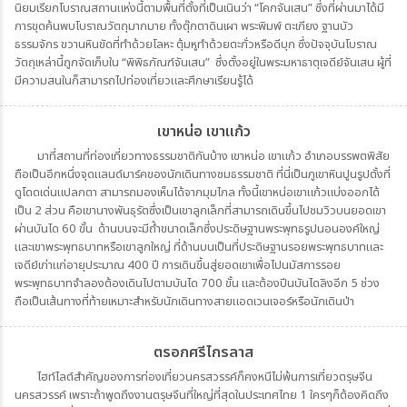
นิยมเรียกโบราณสถานแห่งนี้ตามพื้นที่ตั้งที่เป็นเนินว่า “โคกจันเสน” ซึ่งที่ผ่านมาได้มี
การขุดค้นพบโบราณวัตถุมากมาย ทั้งตุ๊กตาดินเผา พระพิมพ์ ตะเกียง ฐานบัว
ธรรมจักร ขวานหินขัดที่ทำด้วยโลหะ ตุ้มหูทำด้วยตะกั่วหรือดีบุก ซึ่งปัจจุบันโบราณ
วัตถุเหล่านี้ถูกจัดเก็บใน “พิพิธภัณฑ์จันเสน” ซึ่งตั้งอยู่ในพระมหาธาตุเจดีย์จันเสน ผู้ที่
มีความสนในก็สามารถไปท่องเที่ยวและศึกษาเรียนรู้ได้
เขาหน่อ เขาแก้ว
มาที่สถานที่ท่องเที่ยวทางธรรมชาติกันบ้าง เขาหน่อ เขาแก้ว อำเภอบรรพตพิสัย
ถือเป็นอีกหนึ่งจุดแลนด์มาร์คของนักเดินทางชมธรรมชาติ ที่นี่เป็นภูเขาหินปูนรูปตั้งที่
ดูโดดเด่นแปลกตา สามารถมองเห็นได้จากมุมไกล ทั้งนี้เขาหน่อเขาแก้วแบ่งออกได้
เป็น 2 ส่วน คือเขานางพันธุรัตซึ่งเป็นเขาลูกเล็กที่สามารถเดินขึ้นไปชมวิวบนยอดเขา
ผ่านบันได 60 ขั้น ด้านบนจะมีถ้ำขนาดเล็กซึ่งประดิษฐานพระพุทธรูปนอนองค์ใหญ่
และเขาพระพุทธบาทหรือเขาลูกใหญ่ ที่ด้านบนเป็นที่ประดิษฐานรอยพระพุทธบาทและ
เจดีย์เก่าแก่อายุประมาณ 400 ปี การเดินขึ้นสู่ยอดเขาเพื่อไปนมัสการรอย
พระพุทธบาทจำลองต้องเดินไปตามบันได 700 ขั้น และต้องปีนบันไดลิงอีก 5 ช่วง
ถือเป็นเส้นทางที่ท้ายเหมาะสำหรับนักเดินทางสายแอดเวนเจอร์หรือนักเดินป่า
ตรอกศรีไกรลาส
ไฮท์ไลต์สำคัญของการท่องเที่ยวนครสวรรค์ก็คงหนีไม่พ้นการเที่ยวตรุษจีน
นครสวรรค์ เพราะถ้าพูดถึงงานตรุษจีนที่ใหญ่ที่สุดในประเทศไทย 1 ใครๆก็ต้องคิดถึง