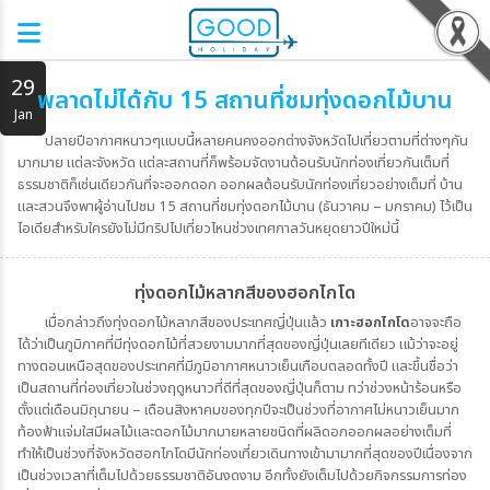
ญี่ปุ่น
29
พลาดไม่ได้กับ 15 สถานที่ชมทุ่งดอกไม้บาน
Jan
ปลายปีอากาศหนาวๆแบบนี้หลายคนคงออกต่างจังหวัดไปเที่ยวตามที่ต่างๆกัน
มากมาย แต่ละจังหวัด แต่ละสถานที่ก็พร้อมจัดงานต้อนรับนักท่องเที่ยวกันเต็มที่
ธรรมชาติก็เช่นเดียวกันที่จะออกดอก ออกผลต้อนรับนักท่องเที่ยวอย่างเต็มที่ บ้าน
และสวนจึงพาผู้อ่านไปชม 15 สถานที่ชมทุ่งดอกไม้บาน (ธันวาคม – มกราคม) ไว้เป็น
ไอเดียสำหรับใครยังไม่มีทริปไปเที่ยวไหนช่วงเทศกาลวันหยุดยาวปีใหม่นี้
ทุ่งดอกไม้หลากสีของฮอกไกโด
เมื่อกล่าวถึงทุ่งดอกไม้หลากสีของประเทศญี่ปุ่นแล้ว
เกาะฮอกไกโด
อาจจะถือ
ได้ว่าเป็นภูมิภาคที่มีทุ่งดอกไม้ที่สวยงามมากที่สุดของญี่ปุ่นเลยทีเดียว แม้ว่าจะอยู่
ทางตอนเหนือสุดของประเทศที่มีภูมิอากาศหนาวเย็นเกือบตลอดทั้งปี และขึ้นชื่อว่า
เป็นสถานที่ท่องเที่ยวในช่วงฤดูหนาวที่ดีที่สุดของญี่ปุ่นก็ตาม ทว่าช่วงหน้าร้อนหรือ
ตั้งแต่เดือนมิถุนายน – เดือนสิงหาคมของทุกปีจะเป็นช่วงที่อากาศไม่หนาวเย็นมาก
ท้องฟ้าแจ่มใสมีผลไม้และดอกไม้มากมายหลายชนิดที่ผลิดอกออกผลอย่างเต็มที่
ทำให้เป็นช่วงที่จังหวัดฮอกไกโดมีนักท่องเที่ยวเดินทางเข้ามามากที่สุดของปีเนื่องจาก
เป็นช่วงเวลาที่เต็มไปด้วยธรรมชาติอันงดงาม อีกทั้งยังเต็มไปด้วยกิจกรรมการท่อง