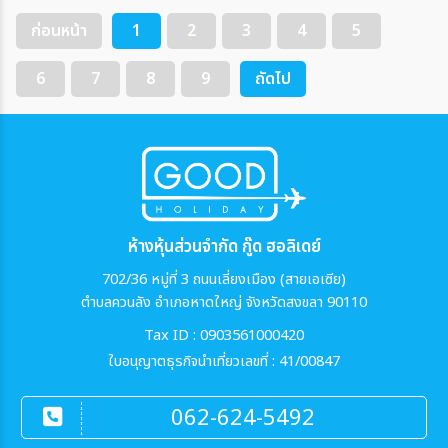
ก่อนหน้า
1
2
3
4
5
6
7
8
9
ถัดไป
ห้างหุ้นส่วนจำกัด กู๊ด ฮอลิเดย์
702/36 หมู่ที่ 3 ถนนเลี่ยงเมือง (สายเอเซีย)
ตำบลควนลัง อำเภอหาดใหญ่ จังหวัดสงขลา 90110
Tax ID : 0903561000420
ใบอนุญาตธุรกิจนำเที่ยวเลขที่ : 41/00847
062-624-5492