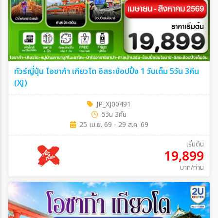
ทัวร์ญี่ปุ่น โอซาก้า เกียวโต อิสระช้อปปิ้ง 1 วันเต็ม 5วัน 3คืน
(XJ)
JP_XJ00491
5วัน 3คืน
25 เม.ย. 69 - 29 ส.ค. 69
เริ่มต้น
19,899
บาท/ท่าน