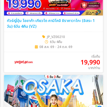
ทัวร์ญี่ปุ่น โอซาก้า เกียวโต คามิโคจิ ชิราคาวาโกะ (อิสระ 1
วัน) 6วัน 4คืน (VZ)
JP_VZ00210
6วัน 4คืน
08 ส.ค. 69 - 24 ต.ค. 69
เริ่มต้น
19,990
บาท/ท่าน