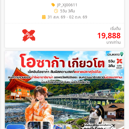
JP_XJ00611
5วัน 3คืน
31 ส.ค. 69 - 02 ต.ค. 69
เริ่มต้น
19,888
บาท/ท่าน