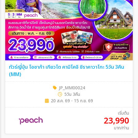
ทัวร์ญี่ปุ่น โอซาก้า เกียวโต คามิโคจิ ชิราคาวาโกะ 5วัน 3คืน
(MM)
JP_MM00024
5วัน 3คืน
20 ส.ค. 69 - 15 ก.ย. 69
เริ่มต้น
23,990
บาท/ท่าน