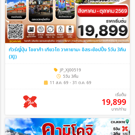
ทัวร์ญี่ปุ่น โอซาก้า เกียวโต วาคายามะ อิสระช้อปปิ้ง 5วัน 3คืน
(XJ)
JP_XJ00519
5วัน 3คืน
11 ส.ค. 69 - 31 ต.ค. 69
เริ่มต้น
19,899
บาท/ท่าน