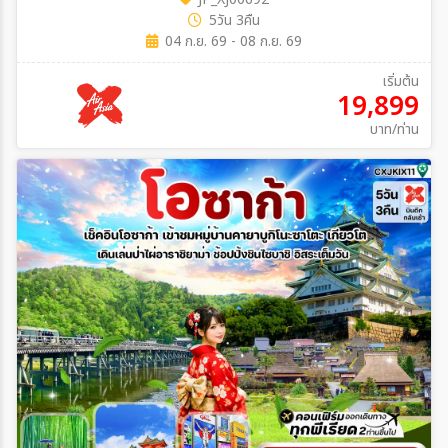
5วัน 3คืน
04 ก.ย. 69 - 08 ก.ย. 69
เริ่มต้น
19,899
บาท/ท่าน