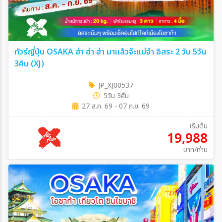
ทัวร์ญี่ปุ่น OSAKA ฮ่า ฮ่า ฮ่า มาแล้วจ๊ะแม่จ๋า อิสระ 2 วัน 5วัน
3คืน (XJ)
JP_XJ00537
5วัน 3คืน
27 ส.ค. 69 - 07 ก.ย. 69
เริ่มต้น
19,988
บาท/ท่าน