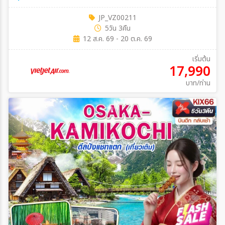
JP_VZ00211
5วัน 3คืน
12 ส.ค. 69 - 20 ต.ค. 69
เริ่มต้น
17,990
บาท/ท่าน