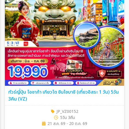
ทัวร์ญี่ปุ่น โอซาก้า เกียวโต ชินไซบาชิ (เที่ยวอิสระ 1 วัน) 5วัน
3คืน (VZ)
JP_VZ00152
5วัน 3คืน
21 ส.ค. 69 - 20 ต.ค. 69