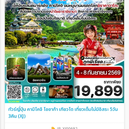
ทัวร์ญี่ปุ่น คามิโคจิ โอซาก้า เกียวโต เที่ยวเต็มไม่มีอิสระ 5วัน
3คืน (XJ)
JP_XJ00692