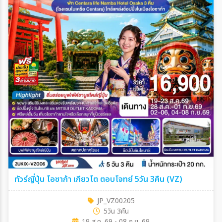
ทัวร์ญี่ปุ่น โอซาก้า เกียวโต ตอบโจทย์ 5วัน 3คืน (VZ)
JP_VZ00205
5วัน 3คืน
19 ส.ค. 69 - 08 ก.ย. 69