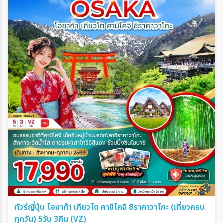
ทัวร์ญี่ปุ่น โอซาก้า เกียวโต คามิโคจิ ชิราคาวาโกะ (เที่ยวครบ
ทุกวัน) 5วัน 3คืน (VZ)