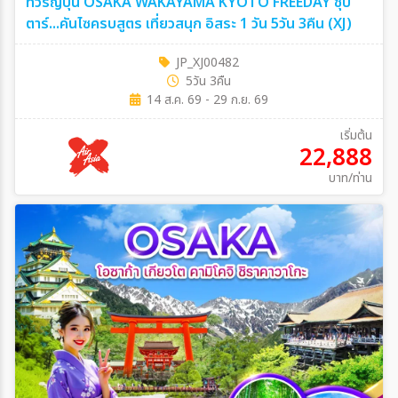
ทัวร์ญี่ปุ่น OSAKA WAKAYAMA KYOTO FREEDAY ซุป
ตาร์...คันไซครบสูตร เที่ยวสนุก อิสระ 1 วัน 5วัน 3คืน (XJ)
JP_XJ00482
5วัน 3คืน
14 ส.ค. 69 - 29 ก.ย. 69
เริ่มต้น
22,888
บาท/ท่าน