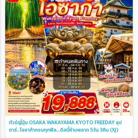
ทัวร์ญี่ปุ่น OSAKA WAKAYAMA KYOTO FREEDAY ซุป
ตาร์..โอซาก้าครบทุกฟีล...ดีลนี้ห้ามพลาด 5วัน 3คืน (XJ)