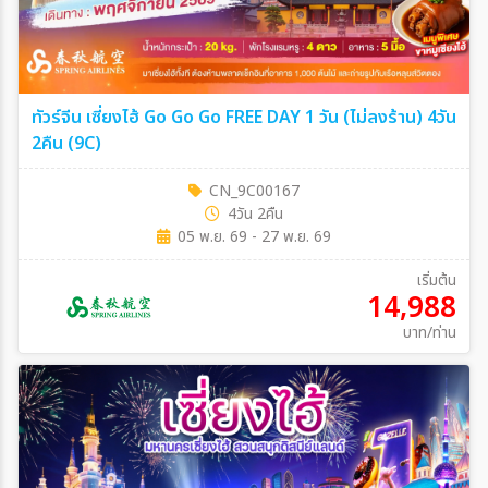
ทัวร์จีน เซี่ยงไฮ้ Go Go Go FREE DAY 1 วัน (ไม่ลงร้าน) 4วัน
2คืน (9C)
CN_9C00167
4วัน 2คืน
05 พ.ย. 69 - 27 พ.ย. 69
เริ่มต้น
14,988
บาท/ท่าน