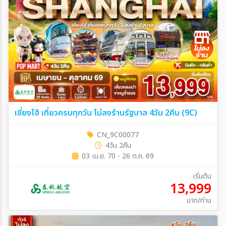
เซี่ยงไฮ้ เที่ยวครบทุกวัน ไม่ลงร้านรัฐบาล 4วัน 2คืน (9C)
CN_9C00077
4วัน 2คืน
03 เม.ย. 70 - 26 ต.ค. 69
เริ่มต้น
13,999
บาท/ท่าน