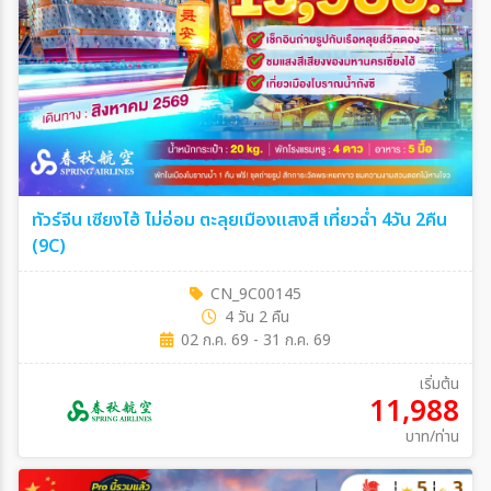
ทัวร์จีน เซียงไฮ้ ไม่อ่อม ตะลุยเมืองแสงสี เที่ยวฉ่ำ 4วัน 2คืน
(9C)
CN_9C00145
4 วัน 2 คืน
02 ก.ค. 69 - 31 ก.ค. 69
เริ่มต้น
11,988
บาท/ท่าน