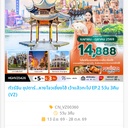
ทัวร์จีน ซุปตาร์...หางโจวเซี่ยงไฮ้ เว้าแล้วกะไป EP.2 5วัน 3คืน
(VZ)
CN_VZ00360
5วัน 3คืน
13 มิ.ย. 69 - 28 ต.ค. 69