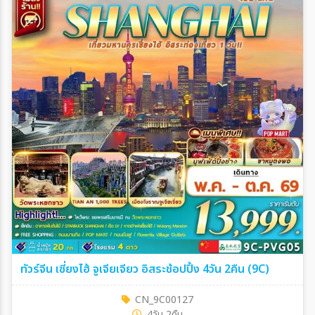
ทัวร์จีน เซี่ยงไฮ้ จูเจียเจียว อิสระช้อปปิ้ง 4วัน 2คืน (9C)
CN_9C00127
4วัน 2คืน