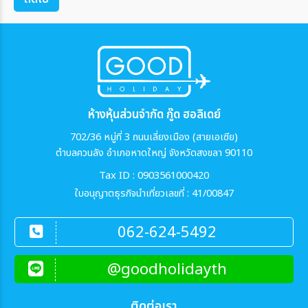
ห้างหุ้นส่วนจำกัด กู๊ด ฮอลิเดย์
702/36 หมู่ที่ 3 ถนนเลี่ยงเมือง (สายเอเซีย)
ตำบลควนลัง อำเภอหาดใหญ่ จังหวัดสงขลา 90110
Tax ID : 0903561000420
ใบอนุญาตธุรกิจนำเที่ยวเลขที่ : 41/00847
062-624-5492
@goodholidayth
ติดต่อเรา