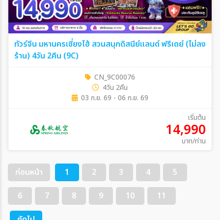
ทัวร์จีน มหานครเซี่ยงไฮ้ สวนสนุกดิสนีย์แลนด์ ฟรีเดย์ (ไม่ลง
ร้าน) 4วัน 2คืน (9C)
CN_9C00076
4วัน 2คืน
03 ก.ย. 69 - 06 ก.ย. 69
เริ่มต้น
14,990
บาท/ท่าน
ก่อนหน้า
1
2
3
4
5
6
7
8
9
10
11
ถัดไป