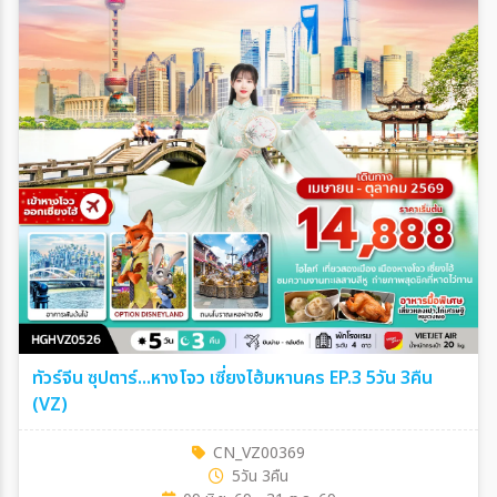
ทัวร์จีน ซุปตาร์...หางโจว เซี่ยงไฮ้มหานคร EP.3 5วัน 3คืน
(VZ)
CN_VZ00369
5วัน 3คืน