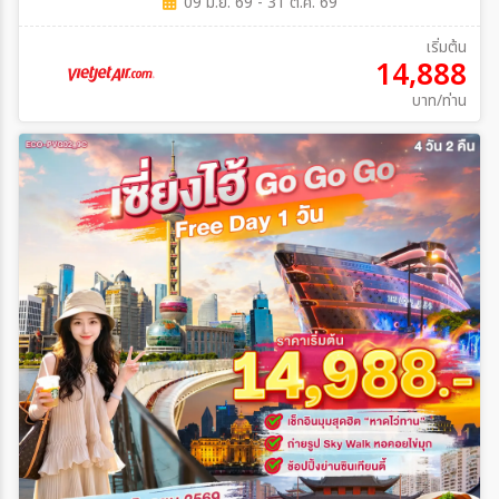
09 มิ.ย. 69 - 31 ต.ค. 69
เริ่มต้น
14,888
บาท/ท่าน