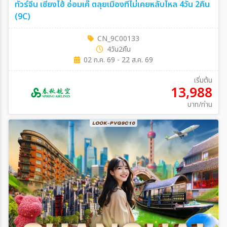
ทัวร์จีน เซี่ยงไฮ้ อ่อมเค๊ ตลุยเมืองที่ไม่เคยหลับไหล 4วัน 2คืน
(9C)
CN_9C00133
4วัน2คืน
02 ก.ค. 69 - 22 ส.ค. 69
เริ่มต้น
13,988
บาท/ท่าน