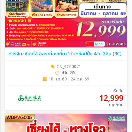
ทัวร์จีน เซี่ยงไฮ้ อิสระท่องเที่ยว1วัน+ช้อปปิ้ง 4วัน 2คืน (9C)
CN_9C00071
4วัน 2คืน
18 ก.ย. 69 - 24 ต.ค. 69
เริ่มต้น
12,999
บาท/ท่าน