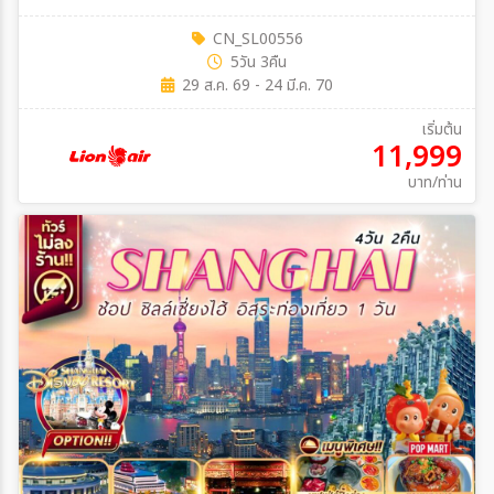
CN_SL00556
5วัน 3คืน
29 ส.ค. 69 - 24 มี.ค. 70
เริ่มต้น
11,999
บาท/ท่าน