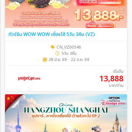
ทัวร์จีน WOW WOW เซี่ยงไฮ้ 5วัน 3คืน (VZ)
CN_VZ00546
5วัน 3คืน
28 มิ.ย. 69 - 22 ต.ค. 69
เริ่มต้น
13,888
บาท/ท่าน