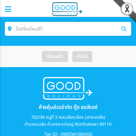
ไปเที่ยวไหนดี?
ค้นหาโปรแกรมทัวร์
ก่อนหน้า
ถัดไป
คำค้นหา
โซน
ประเทศ
ห้างหุ้นส่วนจำกัด กู๊ด ฮอลิเดย์
702/36 หมู่ที่ 3 ถนนเลี่ยงเมือง (สายเอเซีย)
ตำบลควนลัง อำเภอหาดใหญ่ จังหวัดสงขลา 90110
เมือง
Tax ID : 0903561000420