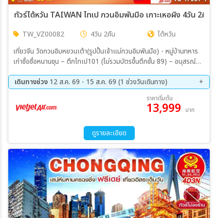
ทัวร์ไต้หวัน TAIWAN ไทเป กวนอิมพันมือ เกาะเหอผิง 4วัน 2คืน 
TW_VZ00082
4วัน 2คืน
ไต้หวัน
เที่ยวจีน วัดกวนอิมหยวนเต้า(รูปปั้นเจ้าแม่กวนอิมพันมือ) - หมู่บ้านทหาร
เก่าซื่อซื่อหนานชุน – ตึกไทเป101 (ไม่รวมบัตรขึ้นตึกชั้น 89) – อนุสรณ์
สถานเจียงไคเชค – ร้านขนมพายสับปะรด ร้านเครื่องสำอาง – หมู่บ้านโบ
ราณจิ่วเฟิน - อุทยานเกาะเหอผิง(รวมค่าเข้าชม) - หมู่บ้านประมงเจิ้งปิน –
เดินทางช่วง
12 ส.ค. 69 - 15 ส.ค. 69 (1 ช่วงวันเดินทาง)
ซีเหมินติง
12 ส.ค. 69 - 15 ส.ค. 69
ราคาเริ่มต้น
13,999
บาท
ดูรายละเอียด