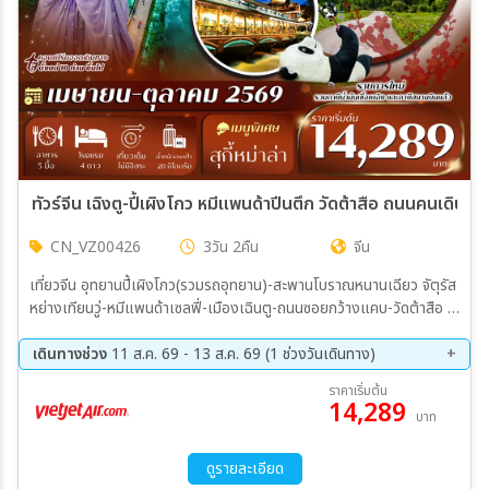
ทัวร์จีน เฉิงตู-ปี้เผิงโกว หมีแพนด้าปีนตึก วัดต้าสือ ถนนคนเดินชุนซ
CN_VZ00426
3วัน 2คืน
จีน
เที่ยวจีน อุทยานปี้เผิงโกว(รวมรถอุทยาน)-สะพานโบราณหนานเฉียว จัตุรัส
หย่างเทียนวู่-หมีแพนด้าเซลฟี่-เมืองเฉินตู-ถนนซอยกว้างแคบ-วัดต้าสือ –
ย่านไท่กู่หลี่ – ตึกIFS(หมีแพนด้าปีนตึก)-ถนนคนเดินชุนซีลู่-สนามบินเฉิงตู-
เดินทางกลับกรุงเทพ
เดินทางช่วง
11 ส.ค. 69 - 13 ส.ค. 69 (1 ช่วงวันเดินทาง)
11 ส.ค. 69 - 13 ส.ค. 69
ราคาเริ่มต้น
14,289
บาท
ดูรายละเอียด