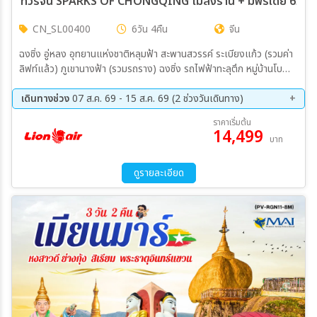
ทัวร์จีน SPARKS OF CHONGQING ไม่ลงร้าน + มีฟรีเดย์ 6วัน 4
CN_SL00400
6วัน 4คืน
จีน
ฉงชิ่ง อู่หลง อุทยานแห่งชาติหลุมฟ้า สะพานสวรรค์ ระเบียงแก้ว (รวมค่า
ลิฟท์แล้ว) ภูเขานางฟ้า (รวมรถราง) ฉงชิ่ง รถไฟฟ้าทะลุตึก หมู่บ้านโบ
ราณฉือชีโข่ว หงหยาต้ง วัดเจ้าแม่กวนอิม มหาศาลาประชาคมฉงชิ่ง
Kuixing Building ตึกตะเกียบ ถนนคนเดินเจี่ยฟางเป่ย Pop mart
เดินทางช่วง
07 ส.ค. 69 - 15 ส.ค. 69 (2 ช่วงวันเดินทาง)
07 ส.ค. 69 - 12 ส.ค. 69
10 ส.ค. 69 - 15 ส.ค. 69
ราคาเริ่มต้น
14,499
บาท
ดูรายละเอียด