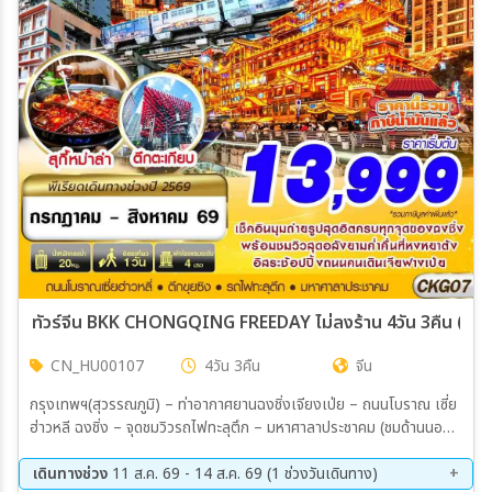
ทัวร์จีน BKK CHONGQING FREEDAY ไม่ลงร้าน 4วัน 3คืน (HU
CN_HU00107
4วัน 3คืน
จีน
กรุงเทพฯ(สุวรรณภูมิ) – ท่าอากาศยานฉงชิ่งเจียงเป่ย – ถนนโบราณ เซี่ย
ฮ่าวหลี ฉงชิ่ง – จุดชมวิวรถไฟทะลุตึก – มหาศาลาประชาคม (ชมด้านนอก)
– ตึกขุยซิง – ตึกตะเกียบ (ชมด้านนอก) – ถนนคนเดินเจียฟางเป่ย – หงห
ยาต้ง FREE DAY อิสระท่องเที่ยวตามอธัยาศัย (ไม่มีรถบัสให้บริการ) –
เดินทางช่วง
11 ส.ค. 69 - 14 ส.ค. 69 (1 ช่วงวันเดินทาง)