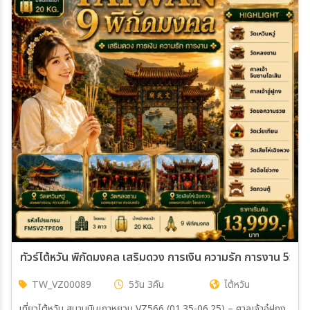
TW_VZ00089
5วัน 3คืน
ไต้หวัน
เที่ยวไต้หวัน สนามบินเถาหยวน VZ566 (01.35-06.25) – ศาลเจ้าอู๋ฝูกง