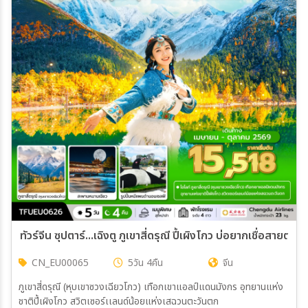
ท
CN_EU00065
5วัน 4คืน
จีน
ภูเขาสี่ดรุณี (หุบเขาซวงเฉียวโกว) เทือกเขาแอลป์แดนมังกร อุทยานแห่ง
ชาติปี้เผิงโกว สวิตเซอร์เเลนด์น้อยแห่งเสฉวนตะวันตก