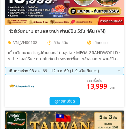
ทัวร์เวียดนาม ฮานอย ซาปา ฟานซิปัน 5วัน 4คืน (VN)
VN_VN00108
5วัน 4คืน
เวียดนาม
เที่ยวเวียดนาม ถ่ายรูปด้านนอกสุสานลุงโฮ • MEGA GRANDWORLD •
ซาปา • โบสถ์หิน • ตลาดไนท์ซาปา รถราง+ขึ้นกระเช้าสู่ยอดเขาฟานซีปัน •
หมู่บ้านก๊าดก๊าด • MOANA CAFE หล่าวกาย •ชมชายแดนจีน-เวียดนาม
•ขอพรเจ้าแม่กวนอิม •ฮานอย •ร้านเยื่อไผ่ •วัดเฉินก๊วก •ทะเลสาบคืนดาบ
เดินทางช่วง
08 ส.ค. 69 - 12 ส.ค. 69 (1 ช่วงวันเดินทาง)
•ช้อปปิ้งตลาด 36 สาย • ร้าน OTOP
08 ส.ค. 69 - 12 ส.ค. 69
ราคาเริ่มต้น
13,999
บาท
ดูรายละเอียด