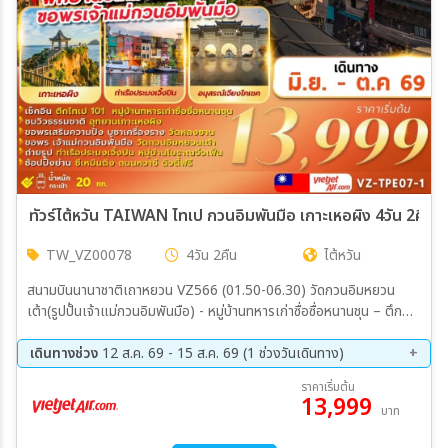
สายการบิน
ตั้งแต่วันที่
ถึงวันที่
ทัวร์ไต้หวัน TAIWAN ไทเป กวนอิมพันมือ เกาะเหอผิง 4วัน 2คืน 
TW_VZ00078
4วัน 2คืน
ไต้หวัน
เฉพาะเดือน
สนามบินนานาชาติเถาหยวน VZ566 (01.50-06.30) วัดกวนอิมหยวน
เต้า(รูปปั้นเจ้าแม่กวนอิมพันมือ) - หมู่บ้านทหารเก่าซื่อซื่อหนานชุน – ตึก
เฉพาะเทศกาล
ไทเป101 (ไม่รวมบัตรขึ้นตึกชั้น 89) – อนุสรณ์สถานเจียงไคเชค – ร้าน
ขนมพายสับปะรด PAPA WHALE HOTEL หรือเทียบเท่า ร้านเครื่อง
เดินทางช่วง
12 ส.ค. 69 - 15 ส.ค. 69 (1 ช่วงวันเดินทาง)
สำอาง – หมู่บ้านโบราณจิ่วเฟิน - อุทยานเกาะเหอผิง(รวมค่าเข้าชม) -
12 ส.ค. 69 - 15 ส.ค. 69
ราคาเริ่มต้น
หมู่บ้านประมงเจิ้งปิน – ซีเหมินติง PAPA WHALE HOTEL หรือเทียบ
13,999
บาท
เท่า ร้านสร้อยสุขภาพ GERMANIUM – DUTY FREE - วัดหลงซาน –
ระหว่าง
ถนนหวาซี – MITSUI OUTLET -สนามบินนานาชาติเถาหยวน – สนาม