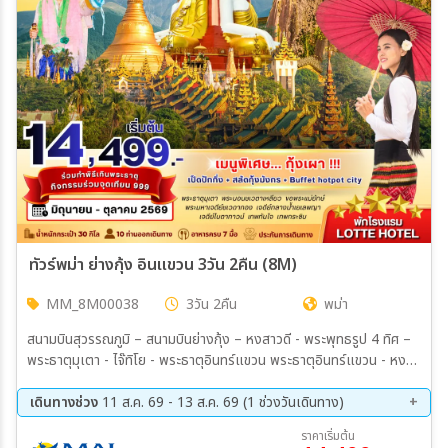
ทัวร์พม่า ย่างกุ้ง อินแขวน 3วัน 2คืน (8M)
MM_8M00038
3วัน 2คืน
พม่า
สนามบินสุวรรณภูมิ – สนามบินย่างกุ้ง – หงสาวดี - พระพุทธรูป 4 ทิศ –
พระธาตุมุเตา - ไจ๊ทิโย - พระธาตุอินทร์แขวน พระธาตุอินทร์แขวน - หง
สาวดี - พระนอนชเวตาเลียว - ย่างกุ้ง - ตลาดสก๊อต - พระมหาเจดีย์ชเว
ดากอง - ขอพรแม่ยักษ์ สิเรียม - เจดีย์กลางน้ำเยเลพญา - เจดีย์โบตา
เดินทางช่วง
11 ส.ค. 69 - 13 ส.ค. 69 (1 ช่วงวันเดินทาง)
ทาวน์ - เทพทันใจ - เทพกระซิบ - เจดีย์กาบาเอ (พิธีเทินพระธาตุ) - สนาม
11 ส.ค. 69 - 13 ส.ค. 69
ราคาเริ่มต้น
บินย่างกุ้ง