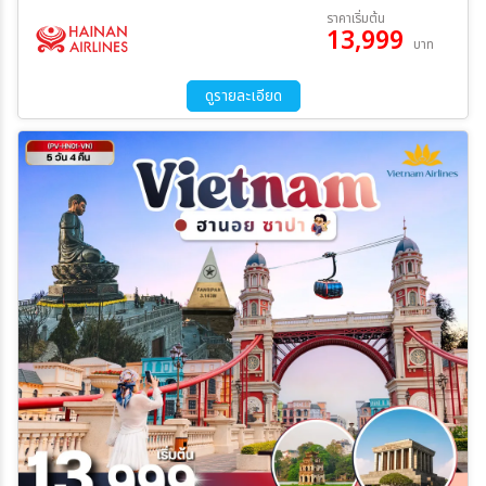
เลือกซื้อOPTION อุทยานแห่งชาติหลุมฟ้าและสะพานสวรรค์ + อุทยาน
11 ส.ค. 69 - 14 ส.ค. 69
ราคาเริ่มต้น
เขานางฟ้าท่าอากาศยานฉงชิ่งเจียงเป่ย – กรุงเทพฯ(สุวรรณภูมิ)
13,999
บาท
ดูรายละเอียด