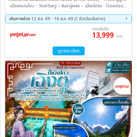
-เมืองหนานโถว – วัดเหวินหวู่ – ชิมชาอู่หลง – เมืองไถจง - โรงละครแห่ง
ชาติไถจง (ถ่ายรูปด้านหน้า) – ไถจงไนท์มาร์เก็ต เมืองเถาหยวน – วัดขอ
ความรวย - วัดเว่ยเทียน – ร้านขนมพายสับปะรด - วัดเสียไห่เฉิงหวง - วัด
เดินทางช่วง
12 ส.ค. 69 - 16 ส.ค. 69 (1 ช่วงวันเดินทาง)
ฉือโย่วกง - เหราเหอไนท์มาร์เก็ต ร้านเครื่องสำอาง – ศาลเจ้าจินซานไฉ
12 ส.ค. 69 - 16 ส.ค. 69
ราคาเริ่มต้น
เสิน - วัดหลงซาน – ซีเหมินติง
13,999
บาท
ดูรายละเอียด