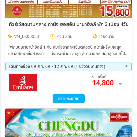
VN_EK00053
4วัน 3คืน
เวียดนาม
"พักบนเขาบาน่าฮิลล์ 1 คิน สัมผัสอากาศเย็นตลอดปี สไตล์ฝรั่งเศสสุด
คลาสสิคฟีลขึ้นสวรรค์" | นั่งกระเช้ายาวที่สุด สู่บานาฮิลล์ สนุกสุดมันส์ไป
กับสวนสนุก The Fantasy Park | นมัสการเจ้าแม่กวนอิมองค์ใหญ่ที่สุด
ของเมืองดานัง |เช็คอินเมืองมรดกโลก พักเมืองโบราณฮอยอัน 1 คืน |
เดินทางช่วง
09 ส.ค. 69 - 12 ส.ค. 69 (1 ช่วงวันเดินทาง)
สนุกสนานไปกับกิจกรรม!!นั่งเรือกระด้ง หมู่บ้านกั้มทาน |เช็คอินร้านคาเฟ่
09 ส.ค. 69 - 12 ส.ค. 69
ราคาเริ่มต้น
SON TRA MARINA CAFÉ " เมนูพิเศษ!! อิ่มอร่อยกับบุฟเฟ่ต์นานาชาติ
14,800
บาท
บนบานาฮิลล์ และ หม้อไฟซีฟู๊ด"
ดูรายละเอียด