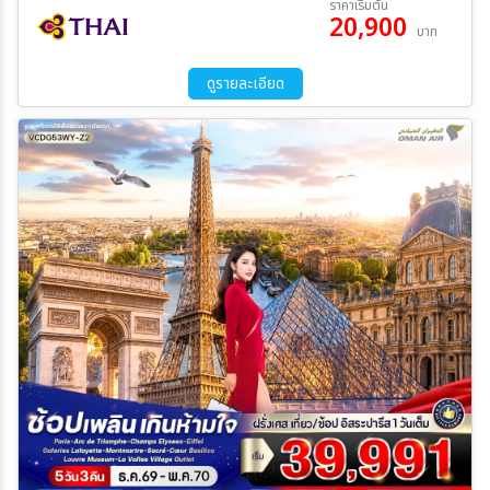
ราคาเริ่มต้น
จัตุรัสคองคอร์ด – Les Invalides – ชองป์เอลิเซ่ – ประตูชัย – จัตุรัส
20,900
16 ต.ค. 69 - 27 ต.ค. 69
11 พ.ย. 69 - 22 พ.ย. 69
บาท
ทรอคาเดโร – หอไอเฟล – พระราชวังแวร์ซายส์ – ห้างแกลลารี ลา
24 ธ.ค. 69 - 04 ม.ค. 70
10 ก.พ. 70 - 21 ก.พ. 70
ระหว่าง
ฟาแยตต์ หอยแมลงภู่อบ สไตล์ฝรั่งเศส พร้อมเครื่องเคียง ไวน์ขาวท้อง
18 มี.ค. 70 - 29 มี.ค. 70
06 เม.ย. 70 - 17 เม.ย. 70
ถิ่น - Omelette de la mère Poulard - สเต๊กเนื้อรสเลิศ พร้อมไวน์
ดูรายละเอียด
01 พ.ค. 70 - 12 พ.ค. 70
12 มิ.ย. 70 - 23 มิ.ย. 70
บอร์โดซ์
24 ก.ค. 70 - 04 ส.ค. 70
11 ส.ค. 70 - 22 ส.ค. 70
ค้นหา
15 ก.ย. 70 - 26 ก.ย. 70
06 ต.ค. 70 - 17 ต.ค. 70
20 ต.ค. 70 - 31 ต.ค. 70