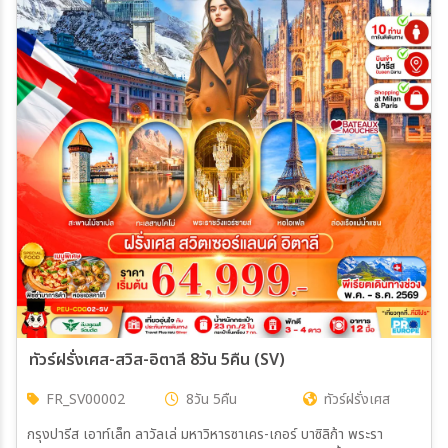
ทัวร์ฝรั่งเศส-สวิส-อิตาลี 8วัน 5คืน (SV)
FR_SV00002
8วัน 5คืน
ทัวร์ฝรั่งเศส
กรุงปารีส เอาท์เล็ท ลาวัลเล่ มหาวิหารซาเคร-เกอร์ บาซิลิก้า พระรา