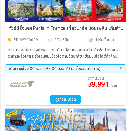
ทัวร์ฝรั่งเศส Paris in France เที่ยวปารีส ช้อปเพลิน เกินห้ามใจ
FR_WY00009
5วัน 3คืน
ทัวร์ฝรั่งเศส
อิสระท่องเที่ยวกรุงปารีส 1 วันเต็ม เลือกเที่ยวแลนด์มาร์ก ช้อปปิ้ง ลิ้มรส
อาหารฝรั่งเศส หรือเดินชมเมืองได้ตามอัธยาศัย เยี่ยมชมไฮไลต์สำคัญ
ได้แก่ หอไอเฟล จัตุรัสทรอกาเดโร ประตูชัยอาร์กเดอทรียงฟ์ ถนนช็องเซลี
เซ มหาวิหารซาเครเกอร์ และถ่ายรูปหน้าพิพิธภัณฑ์ลูฟวร์ ปิดท้ายด้วยการ
เดินทางช่วง
04 ธ.ค. 69 - 04 มิ.ย. 70 (5 ช่วงวันเดินทาง)
ช้อปปิ้งที่แกลเลอรี ลาฟาแยตต์ หรือ La Vallée Village Outlet กับ
04 ธ.ค. 69 - 08 ธ.ค. 69
29 ธ.ค. 69 - 02 ม.ค. 70
ราคาเริ่มต้น
แบรนด์ดังในราคาสุดคุ้ม
39,991
18 ก.พ. 70 - 22 ก.พ. 70
17 พ.ค. 70 - 21 พ.ค. 70
บาท
31 พ.ค. 70 - 04 มิ.ย. 70
ดูรายละเอียด