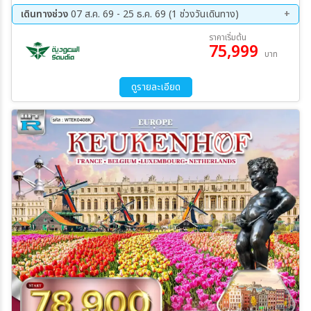
เฟล-ล่องเรือแม่น้ำแซน เมืองปารีส–พิพิธภัณฑ์ลูฟร์(ด้านนอก)–ประตูชัย
เดินทางช่วง
07 ส.ค. 69 - 25 ธ.ค. 69 (1 ช่วงวันเดินทาง)
อาร์กเดอทรียงฟ์ (ด้านนอก)–ถนนช็องเซลีเซ-เมืองดีจอง เมืองดีจอง–
18 ธ.ค. 69 - 25 ธ.ค. 69
ราคาเริ่มต้น
เมืองลูเซิร์น-อนุสาวรีย์สิงโต–สะพานไม้ชาเปล เขตเมืองเก่าลูเซิร์น เมืองลู
75,999
บาท
เซิร์น-เมืองกรินเดลวัลด์-เคเบิ้ลคาร์ Eiger Express– ยอดเขาจุงเฟรา–
เมืองเลาเทอร์บรุนเนิน-โคโม
ดูรายละเอียด