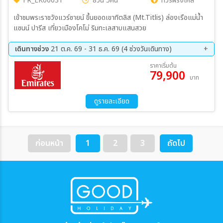
FR_EK00031
8วัน 5คืน
ทัวร์ฝรั่งเศส
เข้าชมพระราชวังแวร์ซายน์ ขึ้นยอดเขาทิตลิส (Mt.Titlis) ล่องเรือแม่น้ำ
แซนน์ ปารีส เที่ยวเมืองโคโม่ ริมทะเลสาบแสนสวย
เดินทางช่วง
21 ต.ค. 69 - 31 ธ.ค. 69 (4 ช่วงวันเดินทาง)
21 ต.ค. 69 - 28 ต.ค. 69
05 พ.ย. 69 - 12 พ.ย. 69
ราคาเริ่มต้น
79,900
29 พ.ย. 69 - 06 ธ.ค. 69
24 ธ.ค. 69 - 31 ธ.ค. 69
บาท
ดูรายละเอียด
ก่อนหน้า
1
2
3
ถัดไป