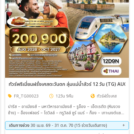
เมือง
สายการบิน
ตั้งแต่วันที่
ถึงวันที่
ทัวร์พรีเมี่ยมฝรั่งเศสตะวันตก ลุ่มแม่น้ำลัวร์ 12 วัน (TG) AUG 
FR_TG00023
12วัน 9คืน
ทัวร์ฝรั่งเศส
เฉพาะเดือน
ปารีส – อาเมียงส์ – มหาวิหารอาเมียงส์ – รูอ็อง – เอ็ตเรตัต (หินงวง
ช้าง) – อ็องเฟลอร์ – โดวิลล์ – ทรูวิลล์ ซูร์ แมร์ – ก็อง – เกาะมงต์แซงต์
เฉพาะเทศกาล
มิเชล – แซงต์มาโล – ดีนอน – รอซ์ฟอร์ท ออง แตร์ – น็องต์ – ลุ่มแม่น้ำ
ลัวร์ – ปราสาทเชอนองโซ – ปราสาทชอมบอร์ด - ล่องเรือแม่น้ำการอนน์
เดินทางช่วง
30 เม.ย. 69 - 31 ต.ค. 70 (15 ช่วงวันเดินทาง)
– ไร่องุ่นบอร์กโดซ์ – เมืองเก่าบอร์กโดซ์ – ปารีส – ล่องเรือแม่น้ำแซนน์ –
17 ก.ย. 69 - 28 ก.ย. 69
01 ต.ค. 69 - 12 ต.ค. 69