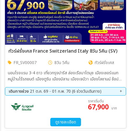
ทัวร์ฝรั่งเศส France Switzerland Italy 8วัน 5คืน (SV)
FR_SV00007
8วัน 5คืน
ทัวร์ฝรั่งเศส
นอนโรงแรม 3-4 ดาว เที่ยวกรุงปารีส ล่องเรือบาโตมุช เมืองเซอร์แมท
หมู่บ้านไร้รถยนต์ เมืองตูริน เมืองมิลาน เมืองเจนีวา เมืองโลซานน์ ช้อปปิ้ง
SERRAVALLE OUTLET และสถานที่ท่องเที่ยวอื่นๆอีกมากมาย
เดินทางช่วง
21 ต.ค. 69 - 01 ก.พ. 70 (6 ช่วงวันเดินทาง)
21 ต.ค. 69 - 28 ต.ค. 69
23 พ.ย. 69 - 30 พ.ย. 69
ราคาเริ่มต้น
67,900
30 พ.ย. 69 - 07 ธ.ค. 69
07 ธ.ค. 69 - 14 ธ.ค. 69
บาท
18 ม.ค. 70 - 25 ม.ค. 70
25 ม.ค. 70 - 01 ก.พ. 70
ดูรายละเอียด