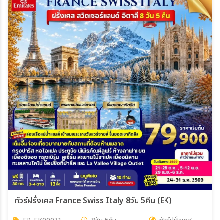
ทัวร์ฝรั่งเศส France Swiss Italy 8วัน 5คืน (EK)