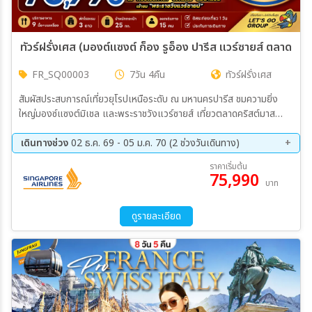
ทัวร์ฝรั่งเศส (มองต์แซงต์ ก็อง รูอ็อง ปารีส แวร์ซายส์ ตลาดคริ
FR_SQ00003
7วัน 4คืน
ทัวร์ฝรั่งเศส
สัมผัสประสบการณ์เที่ยวยุโรปเหนือระดับ ณ มหานครปารีส ชมความยิ่ง
ใหญ่มองซ์แซงต์มิเชล และพระราชวังแวร์ซายส์ เที่ยวตลาดคริสต์มาส
ปารีส ช้อปปิ้งห้างดัง แกลเลอรี่ ลาฟาแยตต์
เดินทางช่วง
02 ธ.ค. 69 - 05 ม.ค. 70 (2 ช่วงวันเดินทาง)
02 ธ.ค. 69 - 08 ธ.ค. 69
30 ธ.ค. 69 - 05 ม.ค. 70
ราคาเริ่มต้น
75,990
บาท
ดูรายละเอียด