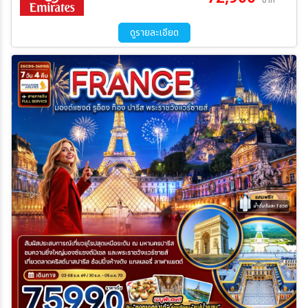
บาท
Express และ นั่งรถไฟสู่ยอดเขาจุงเฟรา – ชมธารน้ำแข็งยักษ์ - เข้าถ้ำน้ำ
แข็ง - อินเตอร์ลาเคน – มิลาน - Serravalle Outlet - มิลาน – มหาวิหาร
มิลาน – แกลเลอรี วิคเตอร์ เอ็มมานูเอล
ดูรายละเอียด