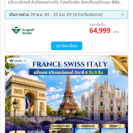
ชวังแวร์ซายส์ จัตุรัสทรอกาเดโร วิวหอไอเฟล ล่องเรือแม่น้ำแซน พิพิธ
ภัณฑ์ลูฟร์ แกลเลอรี่ ลาฟาแยตต์ ประตูชัยอาร์กเดอทรียงฟ์ ถนนช็องเซลี
เซ เมืองดีจอง เมืองกรินเดลวัลด์ เคเบิ้ลคาร์ Eiger Express ธารน้ำแข็ง
เดินทางช่วง
29 พ.ค. 69 - 25 ธ.ค. 69 (4 ช่วงวันเดินทาง)
ยอดเขาจุงเฟรา ถ้ำน้ำแข็ง ลานสฟิงซ์ เมืองเลาเทอร์บรุนเนิน น้ำตกชเตาบ์
09 ต.ค. 69 - 16 ต.ค. 69
23 ต.ค. 69 - 30 ต.ค. 69
ราคาเริ่มต้น
บาค เมืองลูเซิร์น อนุสาวรีย์สิงโต สะพานไม้ชาเปล เขตเมืองเก่าลูเซิร์น
64,999
04 ธ.ค. 69 - 11 ธ.ค. 69
18 ธ.ค. 69 - 25 ธ.ค. 69
บาท
ทะเลสาบโคโม เมืองมิลาน มหาวิหารดูโอโม่มิลาน ห้างกัลเลรีอาวิตโตรีโยเอ
มานูเอเล ที่ 2
ดูรายละเอียด