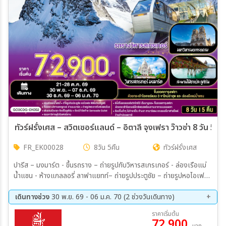
ทัวร์ฝรั่งเศส – สวิตเซอร์แลนด์ – อิตาลี จุงเฟรา ว๊าวซ่า 8 วัน 5 คื
FR_EK00028
8วัน 5คืน
ทัวร์ฝรั่งเศส
ปารีส – มงมาร์ต - ขึ้นรถราง – ถ่ายรูปกับวิหารสเกรเกอร์ - ล่องเรือแม่
น้ำแซน - ห้างแกลลอรี่ ลาฟาแยทท์– ถ่ายรูปประตูชัย – ถ่ายรูปหอไอเฟล
– มหาวิหารนอเทรอดาม - ถ่ายรูปพิพิธภัณฑ์ลูฟท์ - ร้านค้าปลอดภาษี -
ห้างลา ซามาริแตง – La vallee outlet - ถ่ายรูปพระราชวังฟงแตนโบล
เดินทางช่วง
30 พ.ย. 69 - 06 ม.ค. 70 (2 ช่วงวันเดินทาง)
- ดิจอง - ลูเซิร์น - อนุสาวรีย์สิงโตหิน - สะพานไม้ชาเปล - ซุก – หอนาฬิกา
30 พ.ย. 69 - 07 ธ.ค. 69
30 ธ.ค. 69 - 06 ม.ค. 70
ราคาเริ่มต้น
เมืองซุก - ซูริค - สถานีกรินเดอร์วาร์ล - ขึ้นกระเช้าลอยฟ้า Eiger
72,900