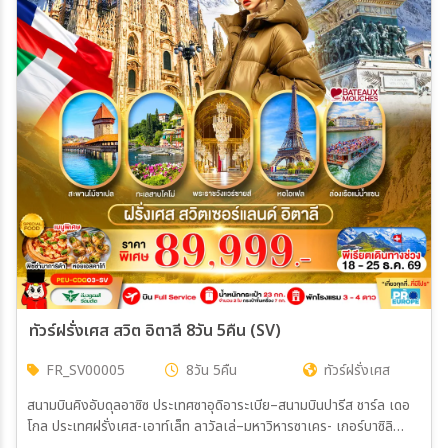
ทัวร์ฝรั่งเศส สวิต อิตาลี 8วัน 5คืน (SV)
FR_SV00005
8วัน 5คืน
ทัวร์ฝรั่งเศส
สนามบินคิงอับดุลอาซิซ ประเทศซาอุดิอาระเบีย–สนามบินปารีส ชาร์ล เดอ
โกล ประเทศฝรั่งเศส-เอาท์เล็ท ลาวัลเล่–มหาวิหารซาเคร- เกอร์บาซิลิ
ก้า(ด้านนอก)–กรุงปารีส พระราชวังแวร์ซายส์–จัตุรัสทรอกาเดโร–วิวหอไอ