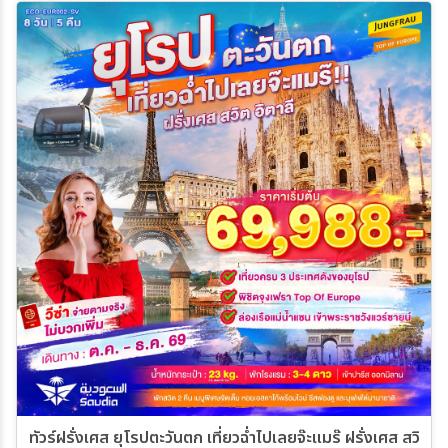
ทัวร์ฝรั่งเศส ยุโรปตะวันตก เที่ยวฉ่ำไปเลยจ๊ะแมร๊ ฝรั่งเศส สวิต จ