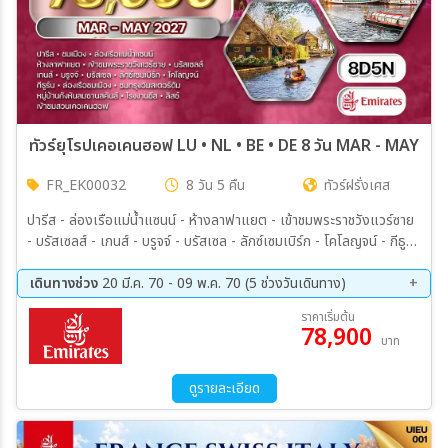
ทัวร์ยุโรปเคอเคนฮอฟ LU • NL • BE • DE 8 วัน MAR - MAY 27 
FR_EK00032
8 วัน 5 คืน
ทัวร์ฝรั่งเศส
ปารีส - ล่องเรือแม่น้ำแซนน์ - ห้างลาฟาแยต - เข้าชมพระราชวังแวร์ซาย
- บรัสเซลส์ - เกนส์ - บรูจจ์ - บรัสเซล - ลักซ์เซมเบิร์ก - โคโลญจน์ - กีธูร์น
- ล่องเรือชมเมือง - ชมกรุงอัมสเตอร์ดัม - หมู่บ้านกังหันลมซานสคันส์ -
โรงงานชีส • ลิสซ์ • เข้าชมสวนเคอเคนฮอฟ
เดินทางช่วง
20 มี.ค. 70 - 09 พ.ค. 70 (5 ช่วงวันเดินทาง)
20 มี.ค. 70 - 27 มี.ค. 70
28 มี.ค. 70 - 04 เม.ย. 70
ราคาเริ่มต้น
78,900
11 เม.ย. 70 - 18 เม.ย. 70
12 เม.ย. 70 - 19 เม.ย. 70
บาท
02 พ.ค. 70 - 09 พ.ค. 70
ดูรายละเอียด