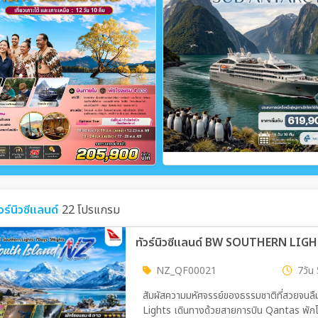
ัวร์นิวซีแลนด์
22 โปรแกรม
ทัวร์นิวซีแลนด์ BW SOUTHERN LIGHT
NZ_QF00021
7วัน 
สัมผัสความมหัศจรรย์ของธรรมชาติที่สวยจน
Lights เดินทางด้วยสายการบิน Qantas พัก