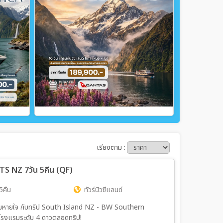
เรียงตาม :
S NZ 7วัน 5คืน (QF)
5คืน
ทัวร์นิวซีแลนด์
ลืมหายใจ กับทริป South Island NZ - BW Southern
โรงแรมระดับ 4 ดาวตลอดทริป!