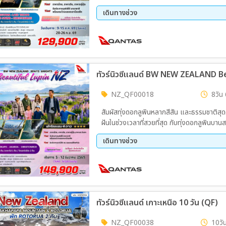
เดินทางช่วง
09 ส.ค. 69 - 15 ส.ค. 69
20 ก.
ทัวร์นิวซีแลนด์ BW NEW ZEALAND Be
NZ_QF00018
8วัน 
สัมผัสทุ่งดอกลูพินหลากสีสัน และธรรมชาติสุด
ฝันในช่วงเวลาที่สวยที่สุด กับทุ่งดอกลูพิน
การบิน Qantas และพักผ่อนในโรงแรมระดับ
เดินทางช่วง
05 ธ.ค. 69 - 12 ธ.ค. 69
ทัวร์นิวซีแลนด์ เกาะเหนือ 10 วัน (QF)
NZ_QF00038
10วัน