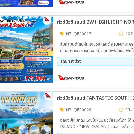
16 ต.ค. 69 - 25 ต.ค. 69
14 พ.
25 ธ.ค. 69 - 03 ม.ค. 70
13 ก.
09 เม.ย. 70 - 18 เม.ย. 70
30 เม
ทัวร์นิวซีแลนด์ BW HIGHLIGHT N
NZ_QF00017
10วัน
สัมผัสมนต์เสน่ห์แห่งนิวซีแลนด์ ครบจบทั้งเก
ประสบการณ์การท่องเที่ยวระดับพรีเมียม พั
ประหยัดเวลา ให้คุณได้เที่ยวอย่างเต็มอิ่ม!
เดินทางช่วง
08 ส.ค. 69 - 17 ส.ค. 69
19 ก.
17 ต.ค. 69 - 26 ต.ค. 69
14 พ.
ทัวร์นิวซีแลนด์ FANTASTIC SOUTH
NZ_QF00026
9วัน 
ฉลองปีใหม่ที่ดินแดนในฝัน.. นิวซีแลนด์เกาะใต้ 9วัน/7คืน ไฮไลท์จัดเต็ม BW F
ISLAND / NEW ZEALAND เดินทางด้วยสายกา
อลังการ!