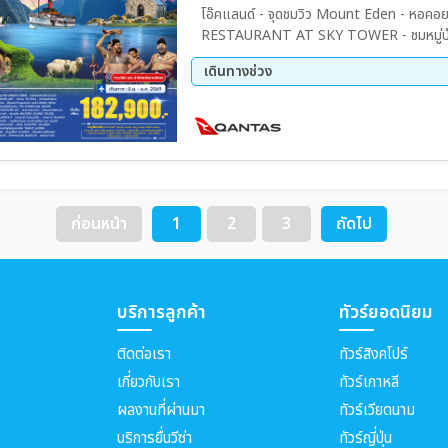
โอ๊คแลนด์ - จุดชมวิว Mount Eden - หอค
RESTAURANT AT SKY TOWER - ชมหมู่บ้านฮ
– ควีนส์ทาวน์ - กระเช้ากอนโดล่า - จุดชมวิ
เดินทางช่วง
นั่งเรือเร็ว Shotover Jet - สะพานคาวารัว – 
- ล่องเรือ Milford Sound Cruise
12 ส.ค. 69 - 23 ส.ค. 69
17 ก.
21 ต.ค. 69 - 01 พ.ย. 69
10 พ.
ก่อนหน้า
1
2
3
ถัดไป
บริการลูกค้า
ทัวร์ยอดนิยม
ติดต่อเรา
ทัวร์สิงคโปร์
เกี่ยวกับเรา
ทัวร์เกาหลี
ผลงานที่ผ่านมา
ทัวร์เวียดนาม
บริการยื่นวีซ่า
ทัวร์ญี่ปุ่น