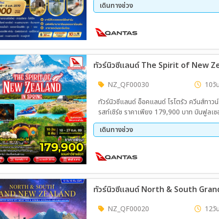
เดินทางช่วง
31 ธ.ค. 69 - 08 ม.ค. 70
ทัวร์นิวซีแลนด์ The Spirit of New Z
NZ_QF00030
10วัน
ทัวร์นิวซีแลนด์ อ็อคแลนด์ โรโตรัว ควีนส์ทา
รสท์เชิร์ช ราคาเพียง 179,900 บาท บินฟูลเซอร์วิส! ทัวร์แกรนด์นิวซีแลนด์เกาะเหนือ-ใต้ เยือ
บิท แห่งไตรภาคลอร์ด ออฟ เดอะ ริงส์ นั่งเรือชมความงามฟยอร์ดแห่ง มิลฟอร์ด ซาวด์ ชมถ้ำหนอนเรือง
เดินทางช่วง
แสงไวโทโม่ ขึ้นเฮลิคอปเตอร์ชมวิวเทือกเขาเมาท์คุกและธารน้ำแข็งทัสมัน (Optional) นั่งกระเช้าขึ้นยอดเขา
บ็อบพีค พร้อมสนุกกับการขับรถลูจ ชิมแซลมอนซาชิมิสดๆที่ฟาร์มชื่อดัง ชมทะเลสาบพูกากิและเทคาโป ถ่าย
18 ต.ค. 69 - 27 ต.ค. 69
ทัวร์นิวซีแลนด์ North & South Gra
NZ_QF00020
12วัน