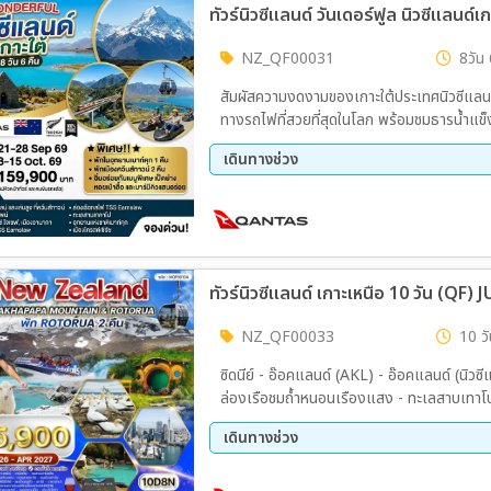
ทัวร์นิวซีแลนด์ วันเดอร์ฟูล นิวซีแลนด์เ
NZ_QF00031
8วัน 
สัมผัสความงดงามของเกาะใต้ประเทศนิวซีแลนด์ เ
ทางรถไฟที่สวยที่สุดในโลก พร้อมชมธารน้ำแข็งฟ
ของเมืองวานาก้า ควีนส์ทาวน์ อุทยานแห่งชาต
เดินทางช่วง
กระเช้าสกายไลน์ ลูจ และล่องเรือกลไฟโบราณ
ภูเขา ทะเลสาบ และธารน้ำแข็ง ในทริปที่ผสม
21 ก.ย. 69 - 28 ก.ย. 69
08 ต.
ทัวร์นิวซีแลนด์ เกาะเหนือ 10 วัน (QF) 
NZ_QF00033
10 วั
ซิดนีย์ - อ๊อคแลนด์ (AKL) - อ๊อคแลนด์ (นิวซ
ล่องเรือชมถ้ำหนอนเรืองแสง - ทะเลสาบเทาโป
- ชมน้ำตกฮูก้า - เทาโป - วาคาปาปา - อุทยาน
เดินทางช่วง
11 ส.ค. 69 - 20 ส.ค. 69
18 ก.