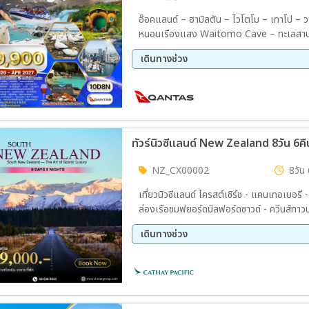
อ๊อคแลนด์ – ฮามิลตัน – ไวโตโม – เทาโป – วา
หนอนเรืองแสง Waitomo Cave – ทะเลสาบเทาโ
กระเช้าวาคาปาปา – อุทยานความร้อนใต้ดินโอ
เดินทางช่วง
เน็ต – ชมไร่องุ่น Brookfields Vineyards – 
รัว – กิจกรรมลูจ – ฟาร์มอะโกรโดม – โพลินีเ
11 ส.ค. 69 - 20 ส.ค. 69
18 ก.
– ล่องเรือชมอ่าวโอ๊คแลนด์ – Sky Tower – จุ
16 ต.ค. 69 - 25 ต.ค. 69
14 พ.
– มานาวาเบย์ พรีเมี่ยมเอาท์เล็ต มื้อพิเศษ 
25 ธ.ค. 69 - 03 ม.ค. 70
13 ก.
โตรัว – บุฟเฟ่ต์อาหารฮังกี พร้อมชมโชว์พื้น
09 เม.ย. 70 - 18 เม.ย. 70
30 เม
และกุ้งมังกร 4 ดาว
ทัวร์นิวซีแลนด์ New Zealand 8วัน 6คื
NZ_CX00002
8วัน 
เที่ยวนิวซีแลนด์ ไครสต์เชิร์ช - แคนเทอเบอรี - ทะเลสาบเทคาโป – เมาท์คุ้ก - ควีนส์ทาวน์ ควีนส์ทาวน์ –
ล่องเรือชมฟยอร์ดมิลฟอร์ดซาวด์ - ควีนส์ทา
ฟาร์ม - ชมการตัดขนแกะ - นั่งกระเช้ากอนโดล่า
เดินทางช่วง
เวิลด์ – ฟอกซ์กลาเซีย - ฟรานซ์โจเซฟกลาเซีย
ไพน์ - อาเธอร์พาสส์ - ไครส์เชิร์ช
09 ส.ค. 69 - 16 ส.ค. 69
06 ก.
18 ต.ค. 69 - 25 ต.ค. 69
08 พ.
27 ธ.ค. 69 - 03 ม.ค. 70