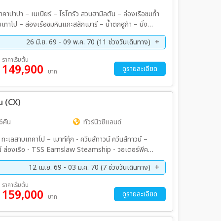
คาปาปา – เนเปียร์ – โรโตรัว สวนฮามิลตัน – ล่องเรือชมถ้ำ
ป – ล่องเรือชมหินแกะสลักเมารี – น้ำตกฮูก้า – นั่ง
ราเกีย – ชมเมืองเนเปียร์ – แหลมคิดแนปเปอร์ – ชมนกแกน
26 มิ.ย. 69 - 09 พ.ค. 70 (11 ช่วงวันเดินทาง)
ฟาร์มพาราไดซ์ วัลเลย์ สปริงส์ – นั่งกระเช้าชมทะเลสาบโรโต
ชียน สปา – ศูนย์วัฒนธรรมชาวเมารี Mitai – หมู่บ้านฮอบบิท
ย. 69 - 27 ก.ย. 69
10 ต.ค. 69 - 19 ต.ค. 69
ราคาเริ่มต้น
ดชมวิวเขาอีเดน – พิพิธภัณฑ์เคลลี่ทาร์ตัน – ชมคิงเพนกวิน
149,900
ย. 69 - 23 พ.ย. 69
03 ธ.ค. 69 - 12 ธ.ค. 69
ดูรายละเอียด
บาท
: Wine and Dine Tour พร้อมชิมไวน์ – บุฟเฟ่ต์บนยอดเขาโร
พ. 70 - 22 ก.พ. 70
20 มี.ค. 70 - 29 มี.ค. 70
เมืองชาวเมารี – ดินเนอร์บน Sky Tower – เมนูหอยเป๋าฮื้อ
.ย. 70 - 09 พ.ค. 70
น (CX)
6คืน
ทัวร์นิวซีแลนด์
วน์ ล่องเรือ - TSS Earnslaw Steamship - วอเตอร์พีค
 - ขับรถลูจบนเขา ควีนส์ทาวน์ - ทะเลสาบวานาก้า - พัชลิง
12 เม.ย. 69 - 03 ม.ค. 70 (7 ช่วงวันเดินทาง)
 ธารน้ำแข็งฟรานซ์โจเซฟ – โฮกิติก้า - รถไฟสายทรานส์อัล
ย. 69 - 13 ก.ย. 69
11 ต.ค. 69 - 18 ต.ค. 69
ราคาเริ่มต้น
159,000
ย. 69 - 15 พ.ย. 69
03 ธ.ค. 69 - 13 ธ.ค. 69
ดูรายละเอียด
บาท