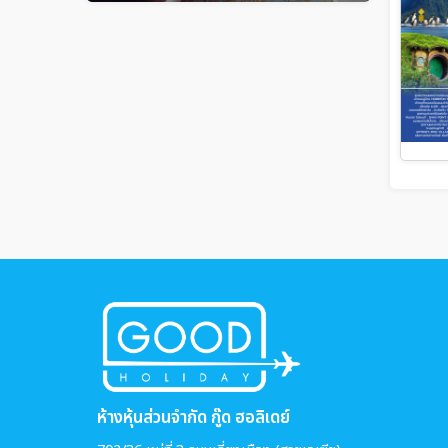
ห้างหุ้นส่วนจำกัด กู๊ด ฮอลิเดย์