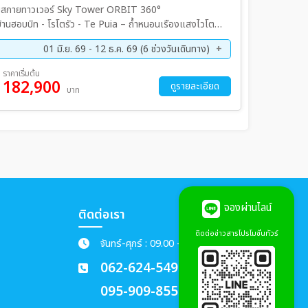
อยสกายทาวเวอร์ Sky Tower ORBIT 360°
อบบิท - โรโตรัว - Te Puia – ถ้ำหนอนเรืองแสงไวโตโม
ว Bob’s Peak – ล่องเรือกลไฟโบราณ – วอลเตอร์พีคฟาร์ม -
01 มิ.ย. 69 - 12 ธ.ค. 69 (6 ช่วงวันเดินทาง)
กระโดดบันจี้จัมพ์ - อุทยานแห่งชาติมิลฟอร์ด ซาวด์ – ทีอเนา
ย. 69 - 28 ก.ย. 69
06 ต.ค. 69 - 17 ต.ค. 69
ราคาเริ่มต้น
182,900
ย. 69 - 21 พ.ย. 69
01 ธ.ค. 69 - 12 ธ.ค. 69
ดูรายละเอียด
บาท
จองผ่านไลน์
ติดต่อเรา
ติดต่อข่าวสารโปรโมชั่นทัวร์
จันทร์-ศุกร์ : 09.00 - 18.00 น.
062-624-5492
095-909-8551