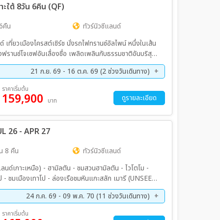
กาะใต้ 8วัน 6คืน (QF)
6คืน
ทัวร์นิวซีแลนด์
ที่ยวเมืองไครสต์เชิร์ช นั่งรถไฟทรานซ์อัลไพน์ หนึ่งในเส้น
รานซ์โจเซฟอันเลื่องชื่อ เพลิดเพลินกับธรรมชาติอันบริสุทธิ์
ิเมาท์คุก และทะเลสาบเทคาโป พร้อมกิจกรรมสุดประทับใจทั้ง
21 ก.ย. 69 - 16 ต.ค. 69 (2 ช่วงวันเดินทาง)
 TSS Earnslaw เดินทางครบทุกไฮไลต์ของเกาะใต้ ทั้งวิว
ผสานธรรมชาติและประสบการณ์สุดพิเศษได้อย่างลงตัว
ค. 69 - 15 ต.ค. 69
ราคาเริ่มต้น
159,900
ดูรายละเอียด
บาท
JUL 26 - APR 27
น 8 คืน
ทัวร์นิวซีแลนด์
ีแลนด์เกาะเหนือ) - ฮามิลตัน - ชมสวนฮามิลตัน - ไวโตโม -
 - ชมเมืองเทาโป - ล่องเรือชมหินแกะสลัก เมารี (UNSEEN)
ความร้อนใต้ดินโอราเกีย(Unseen) - ชมเมืองเนเปียร์
24 ก.ค. 69 - 09 พ.ค. 70 (11 ช่วงวันเดินทาง)
ย. 69 - 27 ก.ย. 69
10 ต.ค. 69 - 19 ต.ค. 69
ราคาเริ่มต้น