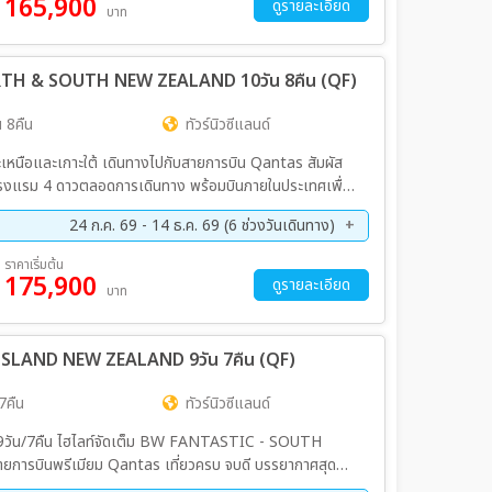
165,900
ย. 69 - 23 พ.ย. 69
03 ธ.ค. 69 - 12 ธ.ค. 69
ดูรายละเอียด
บาท
พ. 70 - 22 ก.พ. 70
20 มี.ค. 70 - 29 มี.ค. 70
.ย. 70 - 09 พ.ค. 70
ORTH & SOUTH NEW ZEALAND 10วัน 8คืน (QF)
 8คืน
ทัวร์นิวซีแลนด์
าะเหนือและเกาะใต้ เดินทางไปกับสายการบิน Qantas สัมผัส
กโรงแรม 4 ดาวตลอดการเดินทาง พร้อมบินภายในประเทศเพื่อ
24 ก.ค. 69 - 14 ธ.ค. 69 (6 ช่วงวันเดินทาง)
ย. 69 - 28 ก.ย. 69
10 ต.ค. 69 - 19 ต.ค. 69
ราคาเริ่มต้น
175,900
ย. 69 - 23 พ.ย. 69
05 ธ.ค. 69 - 14 ธ.ค. 69
ดูรายละเอียด
บาท
 ISLAND NEW ZEALAND 9วัน 7คืน (QF)
7คืน
ทัวร์นิวซีแลนด์
ANTASTIC - SOUTH
รบินพรีเมียม Qantas เที่ยวครบ จบดี บรรยากาศสุด