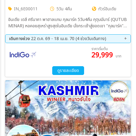
IN_6E00011
5วัน 4คืน
ทัวร์อินเดีย
อินเดีย เดลี ศรีนาคา พาฮาลแกม กุลมาร์ค 5วัน4คืน กุตุบมีนาร์ (QUTUB
MINAR) หอคอยสุเหร่าสูงสุดในอินเดีย นั่งกระเช้าสู่ยอดเขา "กุลมาร์ค"
เล่นหิมะจุใจ ล่องเรือชิคาราชมทะเลสาบดาล ตลาดในน้ำ ชมวิวภูเขาหิมะ ส
วิตเซอร์แลนด์แดนอินเดียแคชเมียร์ "พาฮาลแกม" สวนสวยงามสมัย
เดินทางช่วง
22 ต.ค. 69 - 18 เม.ย. 70 (4 ช่วงวันเดินทาง)
ราชวงศ์โมกุล "สวนชาลิมาร์/สวนนิชาท" ช้อปปิ้งของพื้นเมืองขึ้นชื่อ
22 ต.ค. 69 - 26 ต.ค. 69
30 ธ.ค. 69 - 03 ม.ค. 70
ราคาเริ่มต้น
29,999
13 เม.ย. 70 - 17 เม.ย. 70
14 เม.ย. 70 - 18 เม.ย. 70
บาท
ดูรายละเอียด