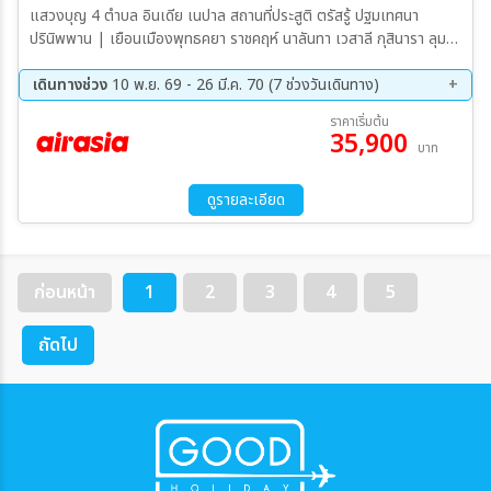
แสวงบุญ 4 ตำบล อินเดีย เนปาล สถานที่ประสูติ ตรัสรู้ ปฐมเทศนา
ปรินิพพาน | เยือนเมืองพุทธคยา ราชคฤห์ นาลันทา เวสาลี กุสินารา ลุมพิ
นี พาราณสี | ขึ้นเขาคิชฌกูฎ | ล่องเรือแม่น้ำคงคา เต็มอิ่มปฏิบัติบูชาใต้
ต้น “พระศรีมหาโพธิ์”
เดินทางช่วง
10 พ.ย. 69 - 26 มี.ค. 70 (7 ช่วงวันเดินทาง)
10 พ.ย. 69 - 17 พ.ย. 69
29 พ.ย. 69 - 06 ธ.ค. 69
ราคาเริ่มต้น
35,900
06 ธ.ค. 69 - 13 ธ.ค. 69
25 ธ.ค. 69 - 01 ม.ค. 70
บาท
29 ธ.ค. 69 - 05 ม.ค. 70
22 ม.ค. 70 - 29 ม.ค. 70
19 มี.ค. 70 - 26 มี.ค. 70
ดูรายละเอียด
ก่อนหน้า
1
2
3
4
5
ถัดไป