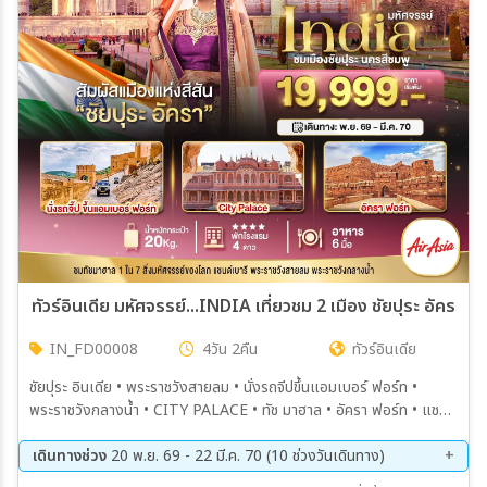
เมือง
สายการบิน
ตั้งแต่วันที่
ถึงวันที่
ทัวร์อินเดีย มหัศจรรย์...INDIA เที่ยวชม 2 เมือง ชัยปุระ อัครา 4ว
IN_FD00008
4วัน 2คืน
ทัวร์อินเดีย
เฉพาะเดือน
ชัยปุระ อินเดีย • พระราชวังสายลม • นั่งรถจีปขึ้นแอมเบอร์ ฟอร์ท •
พระราชวังกลางน้ำ • CITY PALACE • ทัช มาฮาล • อัครา ฟอร์ท • แชนด์
เฉพาะเทศกาล
เบารี
เดินทางช่วง
20 พ.ย. 69 - 22 มี.ค. 70 (10 ช่วงวันเดินทาง)
20 พ.ย. 69 - 23 พ.ย. 69
04 ธ.ค. 69 - 07 ธ.ค. 69