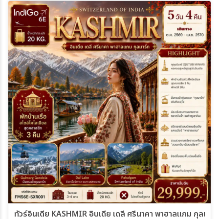
ทัวร์อินเดีย KASHMIR อินเดีย เดลี ศรีนาคา พาฮาลแกม กุลมาร์ค