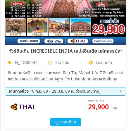
IN_TG00044
4วัน 2คืน
ทัวร์อินเดีย
ดินแดนแห่งรัก อารยธรรมภารตะ เยือน Taj Mahal 1 ใน 7 สิ่งมหัศจรรย์
ของโลก ชมความยิ่งใหญ่ของ Agra Fort มรดกโลกแห่งราชวงศ์โมกุล ชม
วังที่ยังมีพระราชาอาศัยอยู่ City Palace อิ่มอร่อยกับอาหารอินเดียต้นตำ
รับและช้อปปิ้งสินค้าพื้นเมือง
เดินทางช่วง
10 ก.ย. 69 - 28 มิ.ย. 69 (6 ช่วงวันเดินทาง)
10 ก.ย. 69 - 13 ก.ย. 69
25 ก.ย. 69 - 28 ก.ย. 69
ราคาเริ่มต้น
29,900
02 ต.ค. 69 - 05 ต.ค. 69
11 ต.ค. 69 - 14 ต.ค. 69
บาท
22 ต.ค. 69 - 25 ต.ค. 69
25 ต.ค. 69 - 28 มิ.ย. 69
ดูรายละเอียด