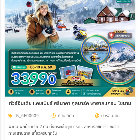
ทัวร์อินเดีย แคชเมียร์ ศรีนาคา กุลมาร์ค พาฮาลแกรม โซนามาร์ค 
IN_6E00009
6วัน 5คืน
ทัวร์อินเดีย
พิเศษ พักบ้านเรือ 2 คืน นั่งกระเช้ากุลมาร์ค , ล่องเรือชิคารา ชมวิว
ทะเลสาบดาล เที่ยวครบทุกวัน