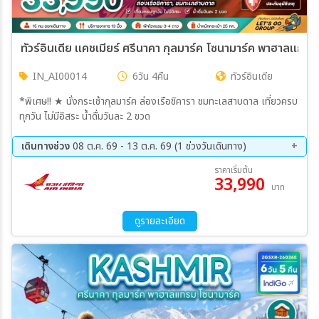
ทัวร์อินเดีย แคชเมียร์ ศรีนาคา กุลมาร์ค โซนามาร์ค พาฮาลแกรม (
IN_AI00014
6วัน 4คืน
ทัวร์อินเดีย
*พิเศษ!! ★ นั่งกระเช้ากุลมาร์ค ล่องเรือชิคารา ชมทะเลสาบดาล เที่ยวครบ
ทุกวัน ไม่มีอิสระ น้ำดื่มวันละ 2 ขวด
เดินทางช่วง
08 ต.ค. 69 - 13 ต.ค. 69 (1 ช่วงวันเดินทาง)
08 ต.ค. 69 - 13 ต.ค. 69
ราคาเริ่มต้น
33,990
บาท
ดูรายละเอียด