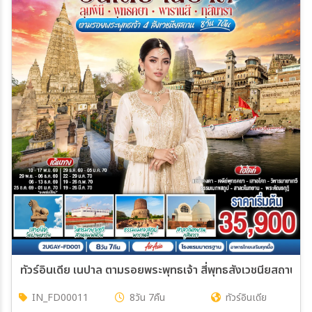
ทัวร์อินเดีย เนปาล ตามรอยพระพุทธเจ้า สี่พุทธสังเวชนียสถาน ลุม
IN_FD00011
8วัน 7คืน
ทัวร์อินเดีย