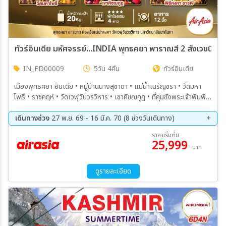
ทัวร์อินเดีย มหัศจรรย์...INDIA พุทธคยา พาราณสี 2 สังเวชนียส
IN_FD00009
5วัน 4คืน
ทัวร์อินเดีย
เมืองพุทธคยา อินเดีย • หมู่บ้านนางสุชาดา • แม่น้ำเนรัญชรา • วัดมหา
โพธิ์ • ราชคฤห์ • วัดเวฬุวันวรวิหาร • เขาคิชฌกูฎ • ที่คุมขังพระเจ้าพิมพิ
สาร • มหาวิทยาลัยนาลันทา • พาราณสี • สารนาถ • พิพิธภัณฑ์สารนาถ •
ล่องเรือแม่น้ำคงคา • ชมพิธีคงคาอารตี • วัดไทย
เดินทางช่วง
27 พ.ย. 69 - 16 มี.ค. 70 (8 ช่วงวันเดินทาง)
27 พ.ย. 69 - 01 ธ.ค. 69
04 ธ.ค. 69 - 08 ธ.ค. 69
ราคาเริ่มต้น
25,999
18 ธ.ค. 69 - 22 ธ.ค. 69
15 ม.ค. 70 - 19 ม.ค. 70
บาท
05 ก.พ. 70 - 09 ก.พ. 70
19 ก.พ. 70 - 23 ก.พ. 70
05 มี.ค. 70 - 09 มี.ค. 70
12 มี.ค. 70 - 16 มี.ค. 70
ดูรายละเอียด