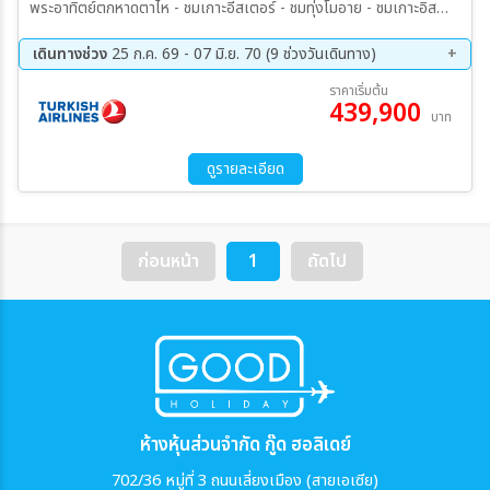
พระอาทิตย์ตกหาดตาไห - ชมเกาะอีสเตอร์ - ชมทุ่งโมอาย - ชมเกาะอิส
เตอร์ - คาลามา - หุบเขาพระจันทร์ - ซานเปโตร เดอ อาตาคามา - เข้าร่วม
กิจกรรมดูดาว(Stargazing) - โบลิเวีย
เดินทางช่วง
25 ก.ค. 69 - 07 มิ.ย. 70 (9 ช่วงวันเดินทาง)
11 ก.ย. 69 - 30 ก.ย. 69
12 ต.ค. 69 - 31 ต.ค. 69
ราคาเริ่มต้น
439,900
10 พ.ย. 69 - 29 พ.ย. 69
24 ธ.ค. 69 - 12 ม.ค. 70
บาท
19 ก.พ. 70 - 10 มี.ค. 70
14 มี.ค. 70 - 02 เม.ย. 70
02 เม.ย. 70 - 21 เม.ย. 70
27 เม.ย. 70 - 16 พ.ค. 70
ดูรายละเอียด
19 พ.ค. 70 - 07 มิ.ย. 70
ก่อนหน้า
1
ถัดไป
ห้างหุ้นส่วนจำกัด กู๊ด ฮอลิเดย์
702/36 หมู่ที่ 3 ถนนเลี่ยงเมือง (สายเอเซีย)