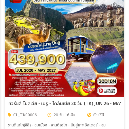
ทัวร์ชิลี โบลิเวีย - เปรู - โคลัมเบีย 20 วัน (TK) JUN 26 - MAY 27
CL_TK00006
20 วัน 16 คืน
ทัวร์ชิลี
ซานติเอโก(ชิลี) - ชมเมือง - ซานติเอโก - บินสู่เกาะอิสเตอร์ - ชม