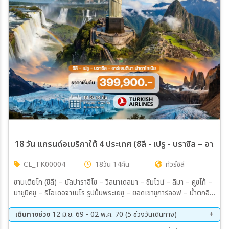
เมือง
สายการบิน
ตั้งแต่วันที่
ถึงวันที่
18 วัน แกรนด์อเมริกาใต้ 4 ประเทศ (ชิลี - เปรู - บราซิล – อาร์เ
CL_TK00004
18วัน 14คืน
ทัวร์ชิลี
เฉพาะเดือน
ซานเตียโก (ชิลี) – บัลปาราอีโซ – วิลนาเดลมา – ชิมไวน์ – ลิมา – คูซโก้ –
มาชูปิคชู – ริโอเดอจาเนโร รูปปั้นพระเยซู – ยอดเขาชูการ์ลอฟ – น้ำตกอิก
เฉพาะเทศกาล
วาสุ (บราซิล & อาร์เจนตินา) – บัวโนสไอเรส ธารน้ำแข็งเปอร์ริโตเมอริโน
(ปาตาโกเนีย)
เดินทางช่วง
12 มิ.ย. 69 - 02 พ.ค. 70 (5 ช่วงวันเดินทาง)
08 ต.ค. 69 - 25 ต.ค. 69
08 ก.พ. 70 - 25 ก.พ. 70