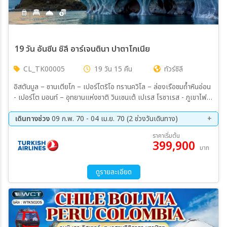
19 วัน อันซีน ชิลี อาร์เจนตินา ปาตาโกเนีย
CL_TK00005
19 วัน 15 คืน
ทัวร์ชิลี
อิสตันบูล – ซานเตียโก – เปอร์โตริโอ ทรานควิโล – ล่องเรือชมถ้ำหินอ่อน
- เปอร์โต มอนท์ – อุทยานแห่งชาติ วินเซนเต้ เปเรส โรซาเรส - ภูเขาไฟ
โอซอร์โน – เปอร์โต นาตาเลส - อุทยานแห่งชาติทอเรส เดล ไพเน่ - ล่อง
เรือชมธารน้ำแข็งเกรย์ กลาเซียร์ ธารน้ำแข็งมรดกโลกเปอร์ริโตโมเรโน –
เดินทางช่วง
09 ก.พ. 70 - 04 เม.ย. 70 (2 ช่วงวันเดินทาง)
เอล ชาเตน – เทร้กกิ้ง ฟิชรอย - ซอลตา – ฮูแมนฮัวคา - ภูเขา 14 สี -
09 ก.พ. 70 - 27 ก.พ. 70
04 เม.ย. 70 - 22 เม.ย. 70
ราคาเริ่มต้น
ทะเลเกลือ
399,900
บาท
ดูรายละเอียด