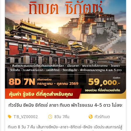
ทัวร์จีน ซีหนิง ซิกัตเซ่ ลาซา ทิเบต พักโรงแรม 4–5 ดาว ไม่ลงร้าน
TB_VZ00002
8วัน 7คืน
ทัวร์ทิเบต
ทิเบต 8 วัน 7 คืน เส้นทางซีหนิง–ลาซา–ซิกัตเซ่–ซีหนิง เปิดประสบการณ์สู่