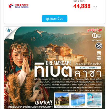
ราคาเริ่มต้น
44,888
บาท
ระหว่าง
ดูรายละเอียด
ค้นหา