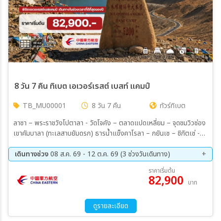
8 วัน 7 คืน ทิเบต เอเวอร์เรสต์ เบสท์ แคมป์
TB_MU00001
8 วัน 7 คืน
ทัวร์ทิเบต
ลาซา – พระราชวังโปตาลา - วัดโจคัง – ตลาดแปดเหลี่ยม – จุดชมวิวช่อง
เขาคัมบาลา (ทะเลสาบยัมดรก) ธารน้ำแข็งคาโรลา – กยันเซ – ชิกัตเซ่ -
เขตอนุรักษ์ธรรมชาติแห่งชาติภูเขาเอเวอเรสต์ - ถนน 108 โค้ง Everest
Based Camp ห้าสุดยอดแห่งหิมาลัย - เส้นทางหลวงสายมิตรภาพจีน-
เดินทางช่วง
08 ส.ค. 69 - 12 ต.ค. 69 (3 ช่วงวันเดินทาง)
เนปาล - วัดทาชิฮุนโป - แม่น้ำยาร์ลุงซางโบ - ทุ่งหญ้าฉางถัง – ช่องเขานา
12 ก.ย. 69 - 19 ก.ย. 69
26 ก.ย. 69 - 03 ต.ค. 69
ราคาเริ่มต้น
เกนลา – ทะเลสาบนัมโซ
82,900
05 ต.ค. 69 - 12 ต.ค. 69
บาท
ดูรายละเอียด