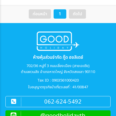
ก่อนหน้า
1
ถัดไป
ห้างหุ้นส่วนจำกัด กู๊ด ฮอลิเดย์
702/36 หมู่ที่ 3 ถนนเลี่ยงเมือง (สายเอเซีย)
ตำบลควนลัง อำเภอหาดใหญ่ จังหวัดสงขลา 90110
Tax ID : 0903561000420
ใบอนุญาตธุรกิจนำเที่ยวเลขที่ : 41/00847
062-624-5492
@goodholidayth