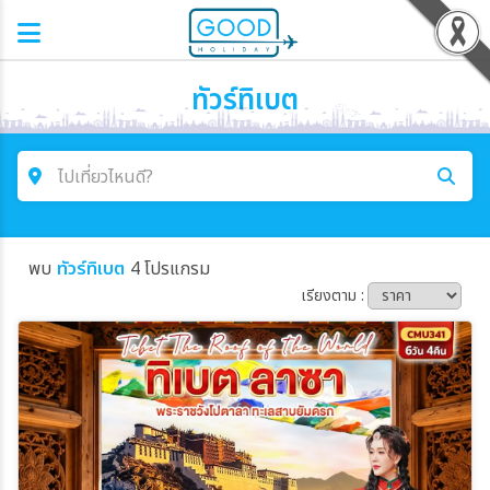
ทัวร์ทิเบต
ไปเที่ยวไหนดี?
ค้นหาโปรแกรมทัวร์
พบ
ทัวร์ทิเบต
4 โปรแกรม
คำค้นหา
เรียงตาม :
โซน
ประเทศ