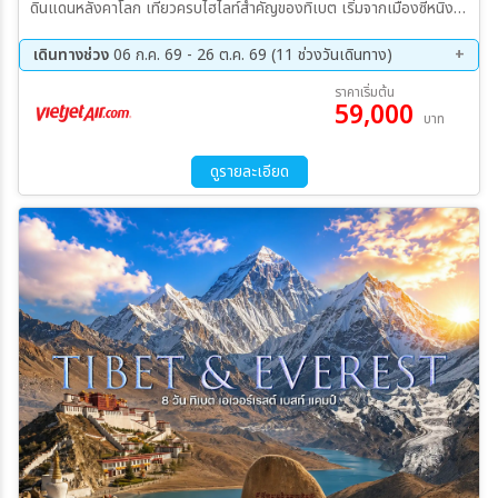
ดินแดนหลังคาโลก เที่ยวครบไฮไลท์สำคัญของทิเบต เริ่มจากเมืองซีหนิง
เมืองใหญ่บนที่ราบสูงชิงไห่–ทิเบต ก่อนบินสู่ลาซา ชมวิวกลางคืน
พระราชวังโปตาลา และเข้าชมพระราชวังโปตาลากง ไฮไลท์สำคัญที่สุดของ
เดินทางช่วง
06 ก.ค. 69 - 26 ต.ค. 69 (11 ช่วงวันเดินทาง)
เส้นทางต่อด้วยวัดโจคัง ถนนแปดเหลี่ยม วัดเซี่ยจูหลิน ทะเลสาบยามดก
10 ส.ค. 69 - 17 ส.ค. 69
17 ส.ค. 69 - 24 ส.ค. 69
ราคาเริ่มต้น
และเมืองซิกัตเซ่ ชมวัดทาชินลุนโป วัดสำคัญของพระปัญเชนลามะ ก่อนนั่ง
59,000
24 ส.ค. 69 - 31 ส.ค. 69
31 ส.ค. 69 - 07 ก.ย. 69
บาท
รถไฟชั้น 1 กลับลาซา และเปิดประสบการณ์พิเศษกับรถไฟไต่หลังคาโลก
07 ก.ย. 69 - 14 ก.ย. 69
14 ก.ย. 69 - 21 ก.ย. 69
จากลาซาสู่ซีหนิง ผ่านเส้นทางธรรมชาติสุดอลังการของที่ราบสูงทิเบต ปิด
21 ก.ย. 69 - 28 ก.ย. 69
28 ก.ย. 69 - 05 ต.ค. 69
ท้ายด้วยมัสยิดตงกวน ถนนคนเดินซินหนานกวน ตลาดกลางคืนซินเชียน วัด
ดูรายละเอียด
05 ต.ค. 69 - 12 ต.ค. 69
12 ต.ค. 69 - 19 ต.ค. 72
เป่ยฉาน และพิพิธภัณฑ์ชิงไห่
19 ต.ค. 69 - 26 ต.ค. 69