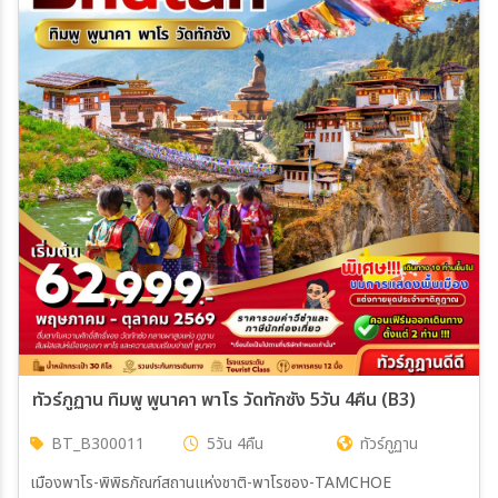
ทัวร์ภูฏาน ทิมพู พูนาคา พาโร วัดทักซัง 5วัน 4คืน (B3)
BT_B300011
5วัน 4คืน
ทัวร์ภูฏาน
เมืองพาโร-พิพิธภัณฑ์สถานแห่งชาติ-พาโรซอง-TAMCHOE