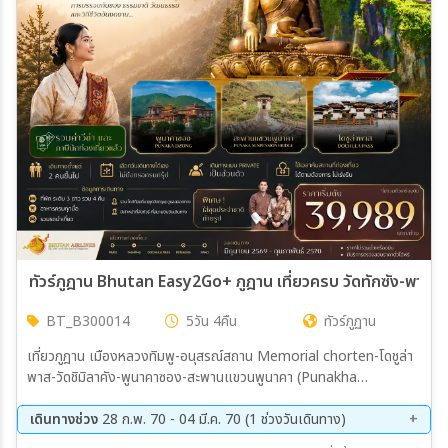
เมือง
สายการบิน
ตั้งแต่วันที่
ถึงวันที่
ทัวร์ภูฎาน Bhutan Easy2Go+ ภูฎาน เที่ยวครบ วัดทักซัง-พาโร-ท
BT_B300014
5วัน 4คืน
ทัวร์ภูฏาน
เฉพาะเดือน
เที่ยวภูฎาน เมืองหลวงทิมพู-อนุสรณ์สถาน Memorial chorten-โดชูล่า
พาส-วัดชิมิลาคัง-พูนาคาซอง-สะพานแขวนพูนาคา (Punakha
เฉพาะเทศกาล
Suspension Bridge) เมืองพูนาคา-เมืองทิมพู-สักการะองค์พระใหญ่
พระศรีสัจจธรรม-สวนสัตว์แห่งชาติ-จุดชมวิวซังเกกัง-เมืองพาโร เมืองพา
เดินทางช่วง
28 ก.พ. 70 - 04 มี.ค. 70 (1 ช่วงวันเดินทาง)
โร-วัดทักซัง (Tiger's Nest)-ถนนพาโร
28 ก.พ. 70 - 04 มี.ค. 70