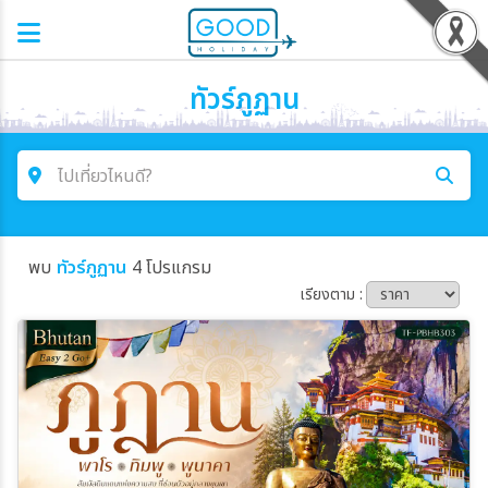
ทัวร์ภูฏาน
ไปเที่ยวไหนดี?
ค้นหาโปรแกรมทัวร์
พบ
ทัวร์ภูฏาน
4 โปรแกรม
คำค้นหา
เรียงตาม :
โซน
ประเทศ