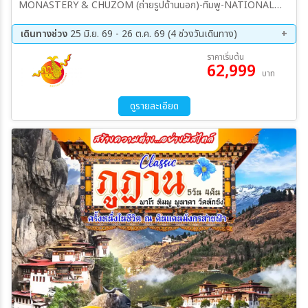
MONASTERY & CHUZOM (ถ่ายรูปด้านนอก)-ทิมพู-NATIONAL
MEMORIAL CHORTEN-THE NATIONAL LIBRARY ที่ทำการ
ไปรษณีย์-สวนสัตว์แห่งชาติ-พูนาคา-ผ่านชมป้อมซิมโตคาซอง-โดชูลาพาส-
เดินทางช่วง
25 มิ.ย. 69 - 26 ต.ค. 69 (4 ช่วงวันเดินทาง)
พูนาคาซอง-สะพานแขวนพูนาคา พูนาคา-วัดชิมิลาคัง-หมู่บ้านโลเบซา-ทิม
12 ส.ค. 69 - 16 ส.ค. 69
19 ก.ย. 69 - 23 ก.ย. 69
ราคาเริ่มต้น
พู-พระศรีสัจจธรรม-จุดชมวิวซังเกกัง-พาโร พาโร-พิชิตวัดถ้ำพยัคเหินทัก
62,999
09 ต.ค. 69 - 13 ต.ค. 69
22 ต.ค. 69 - 26 ต.ค. 69
บาท
ชัง-วัดคิงชู ลาคัง-ช้อปปิ้งพาโรสตรีท พาโร
ดูรายละเอียด