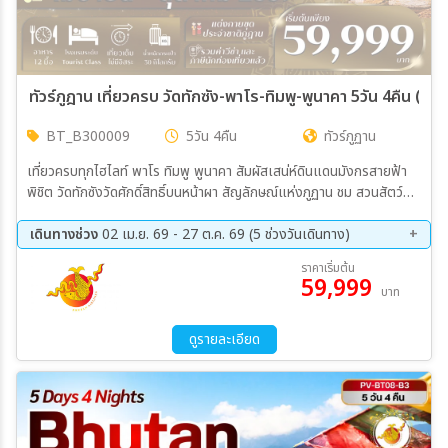
ทัวร์ภูฎาน เที่ยวครบ วัดทักซัง-พาโร-ทิมพู-พูนาคา 5วัน 4คืน (B3)
BT_B300009
5วัน 4คืน
ทัวร์ภูฏาน
เที่ยวครบทุกไฮไลท์ พาโร ทิมพู พูนาคา สัมผัสเสน่ห์ดินแดนมังกรสายฟ้า
พิชิต วัดทักซังวัดศักดิ์สิทธิ์บนหน้าผา สัญลักษณ์แห่งภูฏาน ชม สวนสัตว์
แห่งชาติภูฏาน พบ “ทาคิน” สัตว์ประจำชาติ สักการะ องค์พระใหญ่พระศรี
สัจจธรรม องค์ใหญ่ พร้อมวิวพาโนรามา ชมวิว โดชูล่าพาส พร้อมสถูป
เดินทางช่วง
02 เม.ย. 69 - 27 ต.ค. 69 (5 ช่วงวันเดินทาง)
108 องค์กลางสายหมอก สักการะ Memorial Chorten อนุสรณ์สถาน
19 ส.ค. 69 - 23 ส.ค. 69
09 ก.ย. 69 - 13 ก.ย. 69
ราคาเริ่มต้น
สำคัญแห่งเมืองทิมพู ชมวิวเมืองจาก จุดชมวิวซังเกกัง มุมสูงสวยสงบ
59,999
23 ก.ย. 69 - 27 ก.ย. 69
09 ต.ค. 69 - 13 ต.ค. 69
บาท
ของเมืองหลวง ขอพรความรักที่ วัดชิมิลาคัง วัดศักดิ์สิทธิ์แห่งพูนาคา แวะ
23 ต.ค. 69 - 27 ต.ค. 69
ไปรษณีย์กลาง ออกแบบแสตมป์ส่วนตัวเป็นที่ระลึกสุดพิเศษ
ดูรายละเอียด