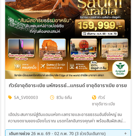
เมือง
สายการบิน
ตั้งแต่วันที่
ถึงวันที่
ทัวร์ซาอุดิอาระเบีย มหัศจรรย์...แกรนด์ ซาอุดิอาราเบีย อารยธร
SA_SV00003
8วัน 6คืน
ทัวร์
เฉพาะเดือน
ซาอุดีอาระเบีย
เปิดประสบการณ์สู่ดินแดนแห่งทะเลทรายและอารยธรรมอันยิ่งใหญ่ ชม
เฉพาะเทศกาล
ความงดงามของเมืองโบราณ มรดกโลกอันทรงคุณค่า พร้อมสัมผัสเสน่ห์
ของนครสมัยใหม่ที่ผสานวัฒนธรรมอาหรับไว้อย่างลงตัว
เดินทางช่วง
26 พ.ย. 69 - 02 ก.พ. 70 (3 ช่วงวันเดินทาง)