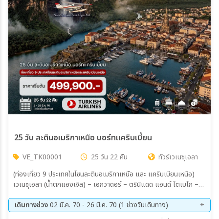
เมือง
สายการบิน
ตั้งแต่วันที่
ถึงวันที่
25 วัน ละตินอเมริกาเหนือ นอร์ทแคริบเบี้ยน
VE_TK00001
25 วัน 22 คืน
ทัวร์เวเนซุเอลา
เฉพาะเดือน
(ท่องเที่ยว 9 ประเทศในโซนละตินอเมริกาเหนือ และ แคริบเบียนเหนือ)
เวเนซุเอลา (น้ำตกแองเจิล) – เอกวาดอร์ – ตรินิแดด แอนด์ โตเบโก –
เฉพาะเทศกาล
กายอานา – ซูรินาม เฟรนช์เกียนา – ฟอร์ท เดอ ฟรองซ์ – สาธารณรัฐ
โดมินิกัน – บาฮามาส
เดินทางช่วง
02 มี.ค. 70 - 26 มี.ค. 70 (1 ช่วงวันเดินทาง)
02 มี.ค. 70 - 26 มี.ค. 70