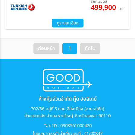
ราคาเริ่มต้น
499,900
บาท
ระหว่าง
ดูรายละเอียด
ค้นหา
ก่อนหน้า
1
ถัดไป
ห้างหุ้นส่วนจำกัด กู๊ด ฮอลิเดย์
702/36 หมู่ที่ 3 ถนนเลี่ยงเมือง (สายเอเซีย)
ตำบลควนลัง อำเภอหาดใหญ่ จังหวัดสงขลา 90110
Tax ID : 0903561000420
ใบอนุญาตธุรกิจนำเที่ยวเลขที่ : 41/00847