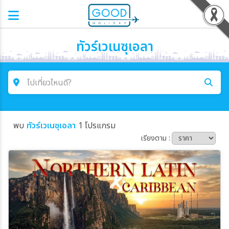
ทัวร์เวเนซุเอลา
ไปเที่ยวไหนดี?
ค้นหาโปรแกรมทัวร์
พบ
ทัวร์เวเนซุเอลา
1 โปรแกรม
คำค้นหา
เรียงตาม :
โซน
ประเทศ