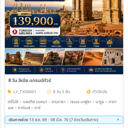
เมือง
สายการบิน
ตั้งแต่วันที่
ถึงวันที่
8 วัน ลิเบีย แกรนด์ทัวร์
LY_TK00001
8 วัน 5 คืน
ทัวร์ลิเบีย
เฉพาะเดือน
ตริโปลี – แลปติส แมกนา – ซาบราธา – เจเบล นาฟูซา – นารูธ – กาดา
เมซ – ทาร์เมส – การ์
เฉพาะเทศกาล
เดินทางช่วง
13 ส.ค. 69 - 08 มี.ค. 70 (7 ช่วงวันเดินทาง)
13 ส.ค. 69 - 20 ส.ค. 69
16 ก.ย. 69 - 23 ก.ย. 69