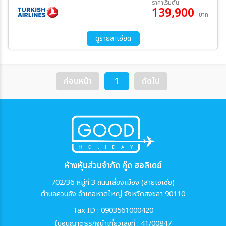
ราคาเริ่มต้น
139,900
07 ต.ค. 69 - 14 ต.ค. 69
05 พ.ย. 69 - 12 พ.ย. 69
บาท
08 ก.พ. 70 - 15 ก.พ. 70
08 มี.ค. 70 - 15 มี.ค. 70
ระหว่าง
06 เม.ย. 70 - 13 เม.ย. 70
ดูรายละเอียด
ค้นหา
ก่อนหน้า
1
ถัดไป
ห้างหุ้นส่วนจำกัด กู๊ด ฮอลิเดย์
702/36 หมู่ที่ 3 ถนนเลี่ยงเมือง (สายเอเซีย)
ตำบลควนลัง อำเภอหาดใหญ่ จังหวัดสงขลา 90110
Tax ID : 0903561000420
ใบอนุญาตธุรกิจนำเที่ยวเลขที่ : 41/00847