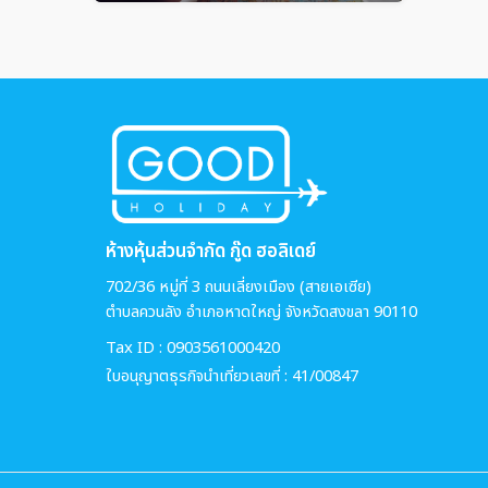
ห้างหุ้นส่วนจำกัด กู๊ด ฮอลิเดย์
702/36 หมู่ที่ 3 ถนนเลี่ยงเมือง (สายเอเซีย)
ตำบลควนลัง อำเภอหาดใหญ่ จังหวัดสงขลา 90110
Tax ID : 0903561000420
ใบอนุญาตธุรกิจนำเที่ยวเลขที่ : 41/00847