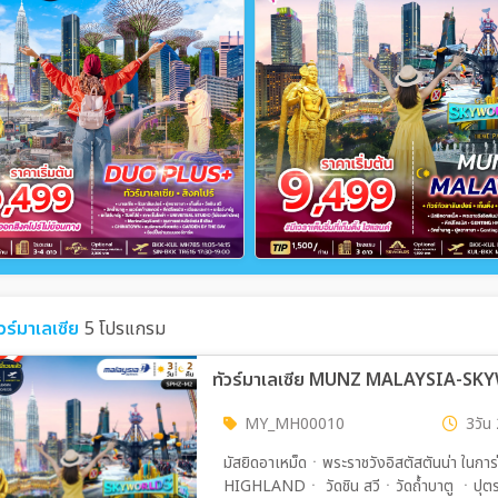
ัวร์มาเลเซีย
5 โปรแกรม
ทัวร์มาเลเซีย MUNZ MALAYSIA-SK
MY_MH00010
3วัน 
มัสยิดอาเหม็ดㆍพระราชวังอิสตัสตันน่า ใน
HIGHLANDㆍ วัดชิน สวีㆍวัดถ้ำบาตู ㆍปุตรา