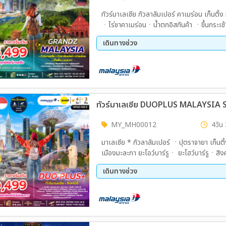
25 ธ.ค. 69 - 27 ธ.ค. 69
30 ธ.
ทัวร์มาเลเซีย กัวลาลัมเปอร์ คาเมร่อน เก็น
01 ม.ค. 70 - 03 ม.ค. 70
ㆍไร่ชาคาเมร่อนㆍน้ำตกอิสกันค้า ㆍขึ้นกระเช้า
มะละกา
เดินทางช่วง
13 ส.ค. 69 - 16 ส.ค. 69
24 ก.
22 ต.ค. 69 - 25 ต.ค. 69
20 พ.
10 ธ.ค. 69 - 13 ธ.ค. 69
29 ธ.
31 ธ.ค. 69 - 03 ม.ค. 70
MY_MH00012
4วัน 
มาเลเซีย * กัวลาลัมเปอร์ ㆍปุตราจายา เก็นติ้ง
เมืองมะละกา ยะโอว์บาร์รูㆍ ยะโฮว์บาร์รูㆍ
บัตร)ㆍMarinaBaySand + ชมการแสดงโชว
เดินทางช่วง
GARDEN BY THE BAYㆍข้อปปิ้งย่านถนนออ
18 ก.ย. 69 - 21 ก.ย. 69
23 ต.
10 ธ.ค. 69 - 13 ธ.ค. 69
30 ธ.