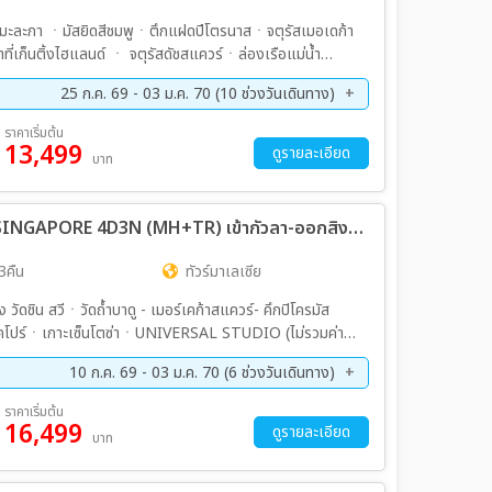
ค. 69 - 01 ม.ค. 70
31 ธ.ค. 69 - 02 ม.ค. 70
ติ้ง มะละกา ㆍมัสยิดสีชมพูㆍตึกแฝดปีโตรนาสㆍจตุรัสเมอเดก้า
ที่เก็นติ้งไฮแลนด์ ㆍ จตุรัสดัชสแควร์ㆍล่องเรือแม่น้ำ
25 ก.ค. 69 - 03 ม.ค. 70 (10 ช่วงวันเดินทาง)
ย. 69 - 27 ก.ย. 69
10 ต.ค. 69 - 13 ต.ค. 69
ราคาเริ่มต้น
13,499
ย. 69 - 23 พ.ย. 69
04 ธ.ค. 69 - 07 ธ.ค. 69
ดูรายละเอียด
บาท
ค. 69 - 01 ม.ค. 70
30 ธ.ค. 69 - 02 ม.ค. 70
ทัวร์มาเลเซีย DUOPLUS MALAYSIA SINGAPORE 4D3N (MH+TR) เข้ากัวลา-ออกสิงคโปร์ 4วัน 3คืน (MH)
3คืน
ทัวร์มาเลเซีย
 วัดชิน สวีㆍวัดถ้ำบาดู - เมอร์เคก้าสแควร์- คึกปิโครมัส
สิงคโปร์ㆍเกาะเซ็นโตซ่าㆍUNIVERSAL STUDIO (ไม่รวมค่า
์แสง สี เสียงㆍCHINATOWNㆍชมวัดพระเขี้ยวแก้วㆍ
10 ก.ค. 69 - 03 ม.ค. 70 (6 ช่วงวันเดินทาง)
ร์ชาร์ด
ค. 69 - 26 ต.ค. 69
20 พ.ย. 69 - 23 พ.ย. 69
ราคาเริ่มต้น
16,499
ค. 69 - 02 ม.ค. 70
31 ธ.ค. 69 - 03 ม.ค. 70
ดูรายละเอียด
บาท