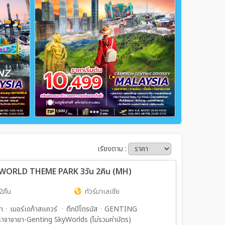
เรียงตาม :
YWORLD THEME PARK 3วัน 2คืน (MH)
2คืน
ทัวร์มาเลเซีย
การ่าㆍเมอร์เดก้าสแควร์ ㆍตึกปิโตรนัสㆍGENTING
จาจายา-Genting SkyWorlds (ไม่รวมค่าบัตร)