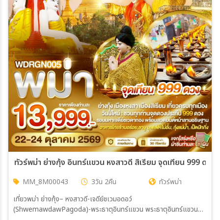
ทัวร์พม่า ย่างกุ้ง อินทร์แขวน หงสาวดี สิเรียม จุดเทียน 999 ดวง 
MM_8M00043
3วัน 2คืน
ทัวร์พม่า
เที่ยวพม่า ย่างกุ้ง– หงสาวดี-เจดีย์ชเวมอดอว์
(ShwemawdawPagoda)-พระธาตุอินทร์แขวน พระธาตุอินทร์แขวน–
หงสาวดี–เจดีย์ไจ๊ปุ่น-พระนอนยิ้มหวาน(ชเวตาเลียว)-ย่างกุ้ง-แวะจิบชา