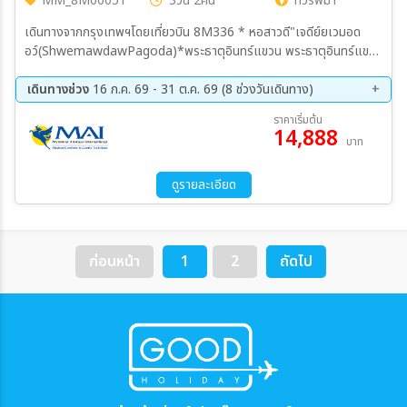
MM_8M00051
3วัน 2คืน
ทัวร์พม่า
เดินทางจากกรุงเทพฯโดยเที่ยวบิน 8M336 * หอสาวดี"เจดีย์ยเวมอด
อว์(ShwemawdawPagoda)*พระธาตุอินทร์แขวน พระธาตุอินทร์แขวน
หอสาวดี-เจดีย์ใจปุ่น-พระนอบยิ้มยิ้มหวาม(ขเวตาเลียว)" ย่างกุ้ง*เทพทันใจ
ㆍเทพกระซิบㆍมหาเจดีย์ชเวดากอง ย่างกู้อ เมืองลิเรียม-เจดีย์เลพญา
เดินทางช่วง
16 ก.ค. 69 - 31 ต.ค. 69 (8 ช่วงวันเดินทาง)
กา ทำพิธีครอบเคียรที่กาบาบาเอดีย์ใจกะ ส่าน
13 ส.ค. 69 - 15 ส.ค. 69
27 ส.ค. 69 - 29 ส.ค. 69
ราคาเริ่มต้น
14,888
10 ก.ย. 69 - 12 ก.ย. 69
24 ก.ย. 69 - 26 ก.ย. 69
บาท
01 ต.ค. 69 - 03 ต.ค. 69
08 ต.ค. 69 - 10 ต.ค. 69
15 ต.ค. 69 - 17 ต.ค. 69
29 ต.ค. 69 - 31 ต.ค. 69
ดูรายละเอียด
ก่อนหน้า
1
2
ถัดไป