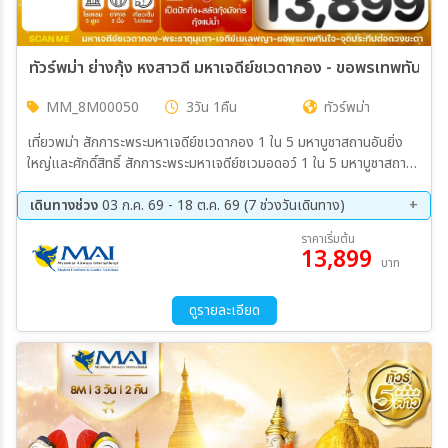
ทัวร์พม่า ย่างกุ้ง หงสาวดี มหาเจดีย์ชเวดากอง - ขอพรเทพทันใ
MM_8M00050
3วัน 1คืน
ทัวร์พม่า
เที่ยวพม่า สักการะพระมหาเจดีย์ชเวดากอง 1 ใน 5 มหาบูชาสถานอันยิ่ง
ใหญ่และศักดิ์สิทธิ์ สักการะพระมหาเจดีย์ชเวมอดอว์ 1 ใน 5 มหาบูชาสถาน
อันยิ่งใหญ่และศักดิ์สิทธิ์ ขอพรเทพทันใจ และ เทพกระซิบ ที่สุดแห่งการขอ
พรแล้วสัมฤทธิ์ผล พระนอนตาหวาน พระพุทธรูปขนาดใหญ่ บูชาสถานที่มี
เดินทางช่วง
03 ก.ค. 69 - 18 ต.ค. 69 (7 ช่วงวันเดินทาง)
ความงดงามและอ่อนช้อย ไหว้พระอุปคุต ณ เจดีย์กลางน้ำ เยเลพญา ช้อป
07 ส.ค. 69 - 09 ส.ค. 69
14 ส.ค. 69 - 16 ส.ค. 69
ราคาเริ่มต้น
ปิ้งของฝาก ที่ตลาดสก๊อต และรวมอัญมณีที่มีชื่อเสียงของพม่า พัก
13,899
28 ส.ค. 69 - 30 ส.ค. 69
11 ก.ย. 69 - 13 ก.ย. 69
บาท
โรงแรม 5 ดาว 1 คืน
25 ก.ย. 69 - 27 ก.ย. 69
09 ต.ค. 69 - 10 ต.ค. 69
16 ต.ค. 69 - 18 ต.ค. 69
ดูรายละเอียด