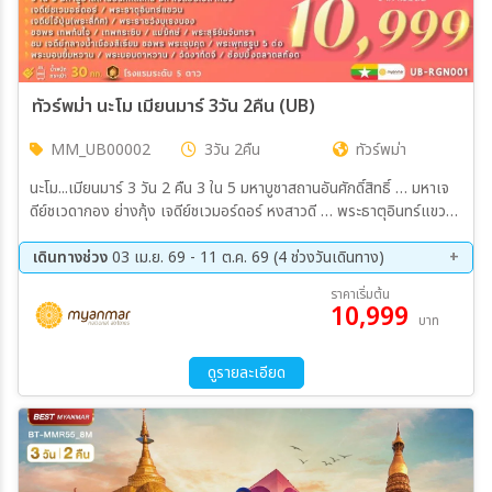
ทัวร์พม่า นะโม เมียนมาร์ 3วัน 2คืน (UB)
MM_UB00002
3วัน 2คืน
ทัวร์พม่า
นะโม...เมียนมาร์ 3 วัน 2 คืน 3 ใน 5 มหาบูชาสถานอันศักดิ์สิทธิ์ … มหาเจ
ดีย์ชเวดากอง ย่างกุ้ง เจดีย์ชเวมอร์ดอร์ หงสาวดี … พระธาตุอินทร์แขวน
ไจ้ทีโย ขอพร เทพทันใจ ... เทพกระซิบ ... แม่ยักษ์ ... พระสุริยันจันทรา ชม
เจดีย์กลางน้ำ เมืองสิเรียม ขอพร พระอุปคุต พระพุทธรูป 5 ต่อ พระนอน
เดินทางช่วง
03 เม.ย. 69 - 11 ต.ค. 69 (4 ช่วงวันเดินทาง)
ยิ้มหวาน / เจดีย์ไจ๊ปุ่น / พระราชวังบุเรงนอง / วัดงาทัตจี / วัดพระนอน
21 ส.ค. 69 - 23 ส.ค. 69
11 ก.ย. 69 - 13 ก.ย. 69
ราคาเริ่มต้น
ตาหวาน เมนูพิเศษ !! บุฟเฟ่ต์ซีฟู้ด / กุ้งแม่น้ำ ... พร้อมรับของที่ระลึกทุกที่
10,999
25 ก.ย. 69 - 27 ก.ย. 69
09 ต.ค. 69 - 11 ต.ค. 69
บาท
นั่ง
ดูรายละเอียด