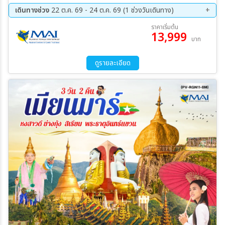
พม่า-เทพทันใจ-เทพกระซิบ-มหาเจดีย์ชเวดากอง ย่างกุ้ง- เมืองสิเรียม-เจ
เดินทางช่วง
22 ต.ค. 69 - 24 ต.ค. 69 (1 ช่วงวันเดินทาง)
ดีย์เยเลพญา-ทำพิธีครอบเศียรที่กาบาเอ
22 ต.ค. 69 - 24 ต.ค. 69
ราคาเริ่มต้น
13,999
บาท
ดูรายละเอียด