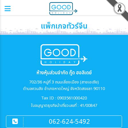
แพ็กเกจทัวร์จีน
ห้างหุ้นส่วนจำกัด กู๊ด ฮอลิเดย์
702/36 หมู่ที่ 3 ถนนเลี่ยงเมือง (สายเอเซีย)
ตำบลควนลัง อำเภอหาดใหญ่ จังหวัดสงขลา 90110
Tax ID : 0903561000420
ใบอนุญาตธุรกิจนำเที่ยวเลขที่ : 41/00847
062-624-5492