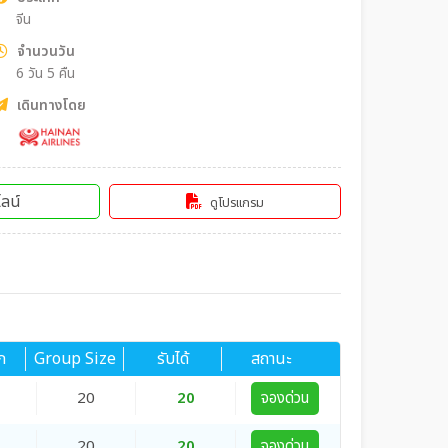
จีน
จำนวนวัน
6 วัน 5 คืน
เดินทางโดย
ลน์
ดูโปรแกรม
ก
Group Size
รับได้
สถานะ
20
20
จองด่วน
20
20
จองด่วน