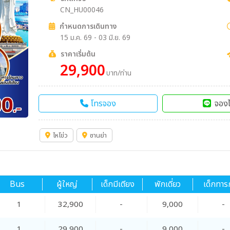
CN_HU00046
กำหนดการเดินทาง
15 ม.ค. 69 - 03 มิ.ย. 69
ราคาเริ่มต้น
29,900
บาท/ท่าน
โทรจอง
จองไ
ไหโข่ว
ซานย่า
Bus
ผู้ใหญ่
เด็กมีเตียง
พักเดี่ยว
เด็กทาร
1
32,900
-
9,000
-
1
29,900
-
9,000
-