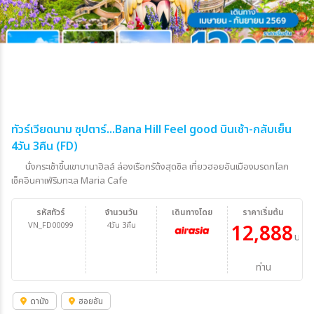
ทัวร์เวียดนาม ซุปตาร์...Bana Hill Feel good บินเช้า-กลับเย็น
4วัน 3คืน (FD)
นั่งกระเช้าขึ้นเขาบานาฮิลล์ ล่องเรือกรัด้งสุดชิล เที่ยวฮอยอันเมืองมรดกโลก
เช็คอินคาเฟ่ริมทะเล Maria Cafe
รหัสทัวร์
จำนวนวัน
เดินทางโดย
ราคาเริ่มต้น
VN_FD00099
4วัน 3คืน
12,888
บาท/
ท่าน
ดานัง
ฮอยอัน