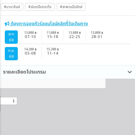
#บานาฮิลล์
#ล่องเรือกระด้ง
#สะพานมือยักษ์
ต้องการจองทัวร์ออนไลน์คลิกที่วันเดินทาง
13,888
11,888
13,888
13,888
฿
฿
฿
฿
ส.ค.
07-10
15-18
22-25
28-31
69
14,288
15,288
฿
฿
ก.ย.
05-08
11-14
69
รายละเอียดโปรแกรม