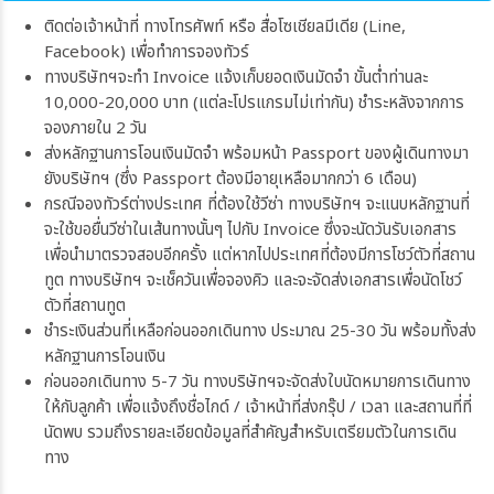
ติดต่อเจ้าหน้าที่ ทางโทรศัพท์ หรือ สื่อโซเชียลมีเดีย (Line,
Facebook) เพื่อทำการจองทัวร์
ทางบริษัทฯจะทำ Invoice แจ้งเก็บยอดเงินมัดจำ ขั้นต่ำท่านละ
10,000-20,000 บาท (แต่ละโปรแกรมไม่เท่ากัน) ชำระหลังจากการ
จองภายใน 2 วัน
ส่งหลักฐานการโอนเงินมัดจำ พร้อมหน้า Passport ของผู้เดินทางมา
ยังบริษัทฯ (ซึ่ง Passport ต้องมีอายุเหลือมากกว่า 6 เดือน)
กรณีจองทัวร์ต่างประเทศ ที่ต้องใช้วีซ่า ทางบริษัทฯ จะแนบหลักฐานที่
จะใช้ขอยื่นวีซ่าในเส้นทางนั้นๆ ไปกับ Invoice ซึ่งจะนัดวันรับเอกสาร
เพื่อนำมาตรวจสอบอีกครั้ง แต่หากไปประเทศที่ต้องมีการโชว์ตัวที่สถาน
ทูต ทางบริษัทฯ จะเช็ควันเพื่อจองคิว และจะจัดส่งเอกสารเพื่อนัดโชว์
ตัวที่สถานทูต
ชำระเงินส่วนที่เหลือก่อนออกเดินทาง ประมาณ 25-30 วัน พร้อมทั้งส่ง
หลักฐานการโอนเงิน
ก่อนออกเดินทาง 5-7 วัน ทางบริษัทฯจะจัดส่งใบนัดหมายการเดินทาง
ให้กับลูกค้า เพื่อแจ้งถึงชื่อไกด์ / เจ้าหน้าที่ส่งกรุ๊ป / เวลา และสถานที่ที่
นัดพบ รวมถึงรายละเอียดข้อมูลที่สำคัญสำหรับเตรียมตัวในการเดิน
ทาง